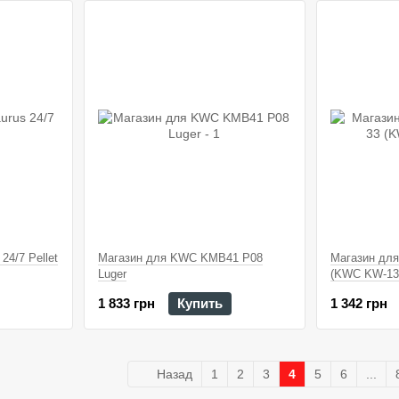
24/7 Pellet
Магазин для KWC KMB41 P08
Магазин дл
Luger
(KWC KW-13
1 833 грн
Купить
1 342 грн
Назад
1
2
3
4
5
6
...