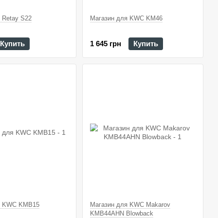
 Retay S22
Магазин для KWC KM46
Купить
1 645 грн
Купить
я KWC KMB15
Магазин для KWC Makarov
KMB44AHN Blowback