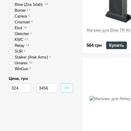
Blow (Zira Silah)
24
Borner
13
Carrera
4
Crosman
4
Ekol
18
Магазин для Blow TR 91
Gletcher
1
KWC
25
564 грн
Купить
Retay
19
SUR
3
Stalker (Atak Arms)
4
Umarex
39
WinGun
6
Цена, грн
От Цена, грн
До Цена, грн
OK