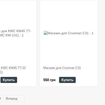
я KWC KM45 TT-33
Магазин для Crosman C31
1)
Купить
550 грн
Купить
8
Вперед