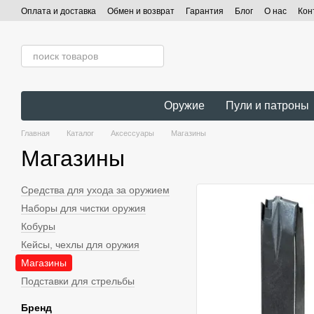
Перейти к основному контенту
Оплата и доставка
Обмен и возврат
Гарантия
Блог
О нас
Кон
Оружие
Пули и патроны
Главная
Каталог
Аксессуары
Магазины
Магазины
Средства для ухода за оружием
Наборы для чистки оружия
Кобуры
Кейсы, чехлы для оружия
Магазины
Подставки для стрельбы
Бренд