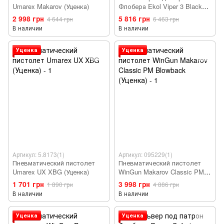
Umarex Makarov (Уценка)
Флобера Ekol Viper 3 Black
(Уценка)
2 998 грн
5 816 грн
4 644 грн
6 463 грн
В наличии
В наличии
Уценка
Уценка
Артикул: 5.8173(1)
Артикул: 095229(1)
Пневматический пистолет
Пневматический пистолет
Umarex UX XBG (Уценка)
WinGun Makarov Classic PM
Blowback (Уценка)
1 701 грн
3 998 грн
1 890 грн
4 886 грн
В наличии
В наличии
Уценка
Уценка