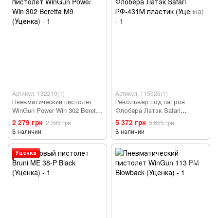
Артикул: 132210(1)
Артикул: 115026(1)
Пневматический пистолет
Револьвер под патрон
WinGun Power Win 302 Beretta
Флобера Латэк Safari
M9 (Уценка)
РФ-431М пластик (Уценка)
2 279 грн
5 372 грн
2 399 грн
5 655 грн
В наличии
В наличии
Уценка