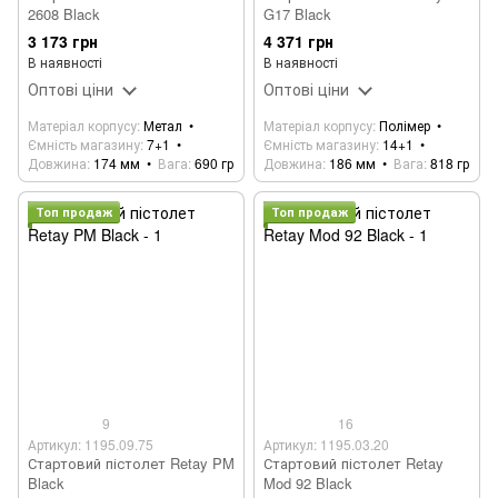
2608 Black
G17 Black
3 173 грн
4 371 грн
В наявності
В наявності
Оптові ціни
Оптові ціни
Матеріал корпусу
Метал
Матеріал корпусу
Полімер
Ємність магазину
7+1
Ємність магазину
14+1
Довжина
174 мм
Вага
690 гр
Довжина
186 мм
Вага
818 гр
Топ продаж
Топ продаж
9
16
Артикул: 1195.09.75
Артикул: 1195.03.20
Стартовий пістолет Retay PM
Стартовий пістолет Retay
Black
Mod 92 Black