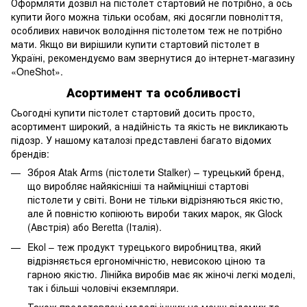
Оформляти дозвіл на пістолет стартовий не потрібно, а ось
купити його можна тільки особам, які досягли повноліття,
особливих навичок володіння пістолетом теж не потрібно
мати. Якщо ви вирішили купити стартовий пістолет в
Україні, рекомендуємо вам звернутися до інтернет-магазину
«OneShot».
Асортимент та особливості
Сьогодні купити пістолет стартовий досить просто,
асортимент широкий, а надійність та якість не викликають
підозр. У нашому каталозі представлені багато відомих
брендів:
Зброя Atak Arms (пістолети Stalker) – турецький бренд,
що виробляє найякісніші та найміцніші стартові
пістолети у світі. Вони не тільки відрізняються якістю,
але й повністю копіюють вироби таких марок, як Glock
(Австрія) або Beretta (Італія).
Ekol – теж продукт турецького виробництва, який
відрізняється ергономічністю, невисокою ціною та
гарною якістю. Лінійка виробів має як жіночі легкі моделі,
так і більші чоловічі екземпляри.