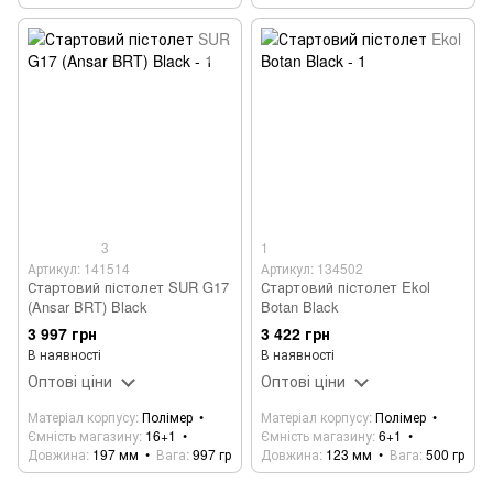
3
1
Артикул: 141514
Артикул: 134502
Стартовий пістолет SUR G17
Стартовий пістолет Ekol
(Ansar BRT) Black
Botan Black
3 997 грн
3 422 грн
В наявності
В наявності
Оптові ціни
Оптові ціни
Матеріал корпусу
Полімер
Матеріал корпусу
Полімер
Ємність магазину
16+1
Ємність магазину
6+1
Довжина
197 мм
Вага
997 гр
Довжина
123 мм
Вага
500 гр