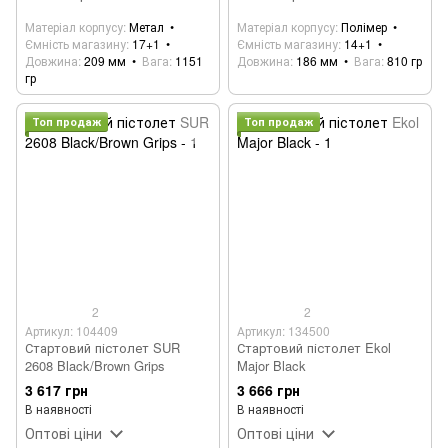
Матеріал корпусу
Метал
Матеріал корпусу
Полімер
Ємність магазину
17+1
Ємність магазину
14+1
Довжина
209 мм
Вага
1151
Довжина
186 мм
Вага
810 гр
гр
Топ продаж
Топ продаж
2
2
Артикул: 104409
Артикул: 134500
Стартовий пістолет SUR
Стартовий пістолет Ekol
2608 Black/Brown Grips
Major Black
3 617 грн
3 666 грн
В наявності
В наявності
Оптові ціни
Оптові ціни