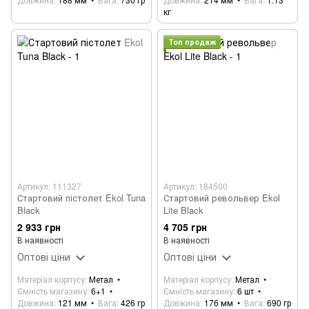
кг
Топ продаж
Артикул: 111327
Артикул: 184500
Стартовий пістолет Ekol Tuna
Стартовий револьвер Ekol
Black
Lite Black
2 933 грн
4 705 грн
В наявності
В наявності
Оптові ціни
Оптові ціни
Матеріал корпусу
Метал
Матеріал корпусу
Метал
Ємність магазину
6+1
Ємність магазину
6 шт
Довжина
121 мм
Вага
426 гр
Довжина
176 мм
Вага
690 гр