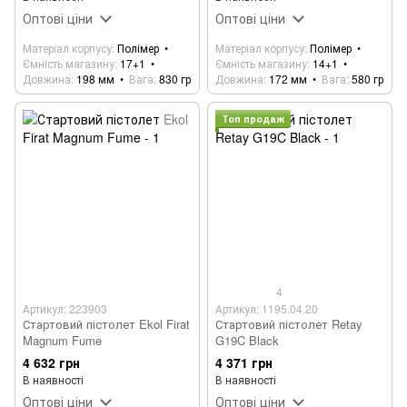
Оптові ціни
Оптові ціни
Матеріал корпусу
Полімер
Матеріал корпусу
Полімер
Ємність магазину
17+1
Ємність магазину
14+1
Довжина
198 мм
Вага
830 гр
Довжина
172 мм
Вага
580 гр
Топ продаж
4
Артикул: 223903
Артикул: 1195.04.20
Стартовий пістолет Ekol Firat
Стартовий пістолет Retay
Magnum Fume
G19C Black
4 632 грн
4 371 грн
В наявності
В наявності
Оптові ціни
Оптові ціни