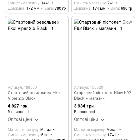
Ємність магазину
14+1
Ємність магазину
7+1
Довжина
172 мм
Вага
780 гр
Довжина
174 мм
Вага
690 гр
Артикул: 189500
Артикул: 155620
Стартовий револьвер Ekol
Стартовий пістолет Blow F92
Viper 2.5 Black
Black + магазин
4 827 грн
3 934 грн
В наявності
В наявності
Оптові ціни
Оптові ціни
Матеріал корпусу
Метал
Матеріал корпусу
Метал
Ємність магазину
6 шт
Ємність магазину
17+1
Довжина
188 мм
Вага
730 гр
Довжина
214 мм
Вага
1.13