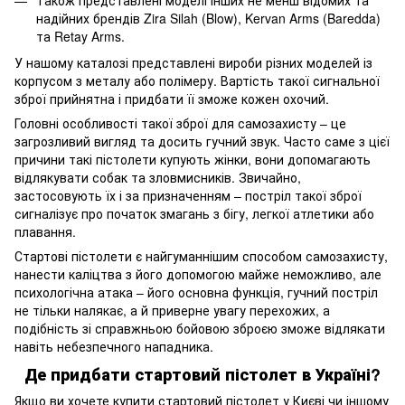
Також представлені моделі інших не менш відомих та
надійних брендів Zira Silah (Blow), Kervan Arms (Baredda)
та Retay Arms.
У нашому каталозі представлені вироби різних моделей із
корпусом з металу або полімеру. Вартість такої сигнальної
зброї прийнятна і придбати її зможе кожен охочий.
Головні особливості такої зброї для самозахисту – це
загрозливий вигляд та досить гучний звук. Часто саме з цієї
причини такі пістолети купують жінки, вони допомагають
відлякувати собак та зловмисників. Звичайно,
застосовують їх і за призначенням – постріл такої зброї
сигналізує про початок змагань з бігу, легкої атлетики або
плавання.
Стартові пістолети є найгуманнішим способом самозахисту,
нанести каліцтва з його допомогою майже неможливо, але
психологічна атака – його основна функція, гучний постріл
не тільки налякає, а й приверне увагу перехожих, а
подібність зі справжньою бойовою зброєю зможе відлякати
навіть небезпечного нападника.
Де придбати стартовий пістолет в Україні?
Якщо ви хочете купити стартовий пістолет у Києві чи іншому