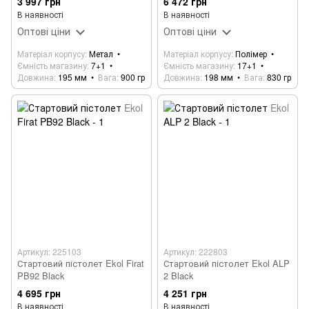
3 997 грн
6 472 грн
В наявності
В наявності
Оптові ціни
Оптові ціни
Матеріал корпусу
Метал
Матеріал корпусу
Полімер
Ємність магазину
7+1
Ємність магазину
17+1
Довжина
195 мм
Вага
900 гр
Довжина
198 мм
Вага
830 гр
Артикул: 225103
Артикул: 222803
Стартовий пістолет Ekol Firat
Стартовий пістолет Ekol ALP
PB92 Black
2 Black
4 695 грн
4 251 грн
В наявності
В наявності