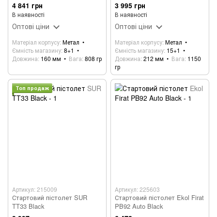
4 841 грн
3 995 грн
В наявності
В наявності
Оптові ціни
Оптові ціни
Матеріал корпусу
Метал
Матеріал корпусу
Метал
Ємність магазину
8+1
Ємність магазину
15+1
Довжина
160 мм
Вага
808 гр
Довжина
212 мм
Вага
1150
гр
Топ продаж
Артикул: 215009
Артикул: 225603
Стартовий пістолет SUR
Стартовий пістолет Ekol Firat
TT33 Black
PB92 Auto Black