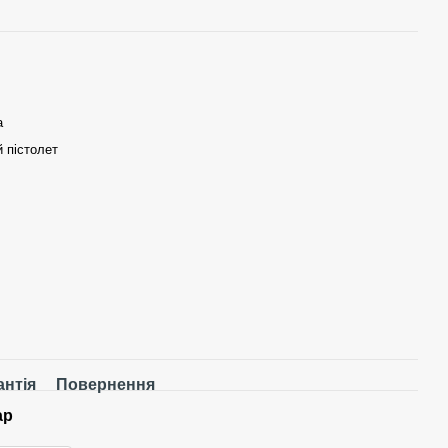
а
 пістолет
антія
Повернення
ар