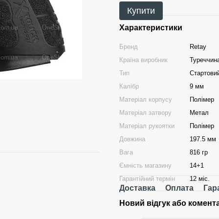
Купити
Характеристики
Бренд
Retay
Країна виробник
Туреччин
Тип
Стартовий
Калібр
9 мм
Матеріал корпусу
Полімер
Матеріал затвору
Метал
Матеріал рукоятки
Полімер
Довжина
197.5 мм
Вага
816 гр
Ємність магазину
14+1
Гарантійний термін
12 міс.
Доставка
Оплата
Гар
Новий відгук або комент