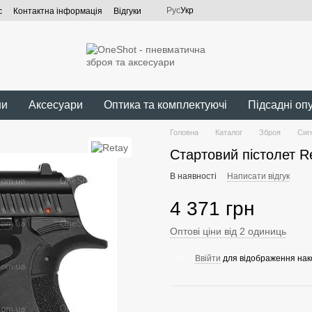
Рус
Укр
с
Контактна інформація
Відгуки
ни
Аксесуари
Оптика та комплектуючі
Підсадні оп
Головна
Каталог
Зброя
Сиг
Стартовий пістолет R
В наявності
Написати відгук
4 371 грн
Оптові ціни від 2 одиниць
Ввійти
для відображення нак
%