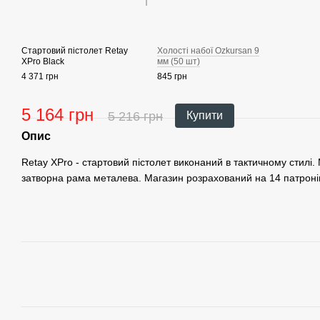
Стартовий пістолет Retay
Холості набої Ozkursan 9
XPro Black
мм (50 шт)
4 371 грн
845 грн
5 164 грн
5 216 грн
Купити
Опис
Retay XPro - стартовий пістолет виконаний в тактичному стилі.
затворна рама металева. Магазин розрахований на 14 патронів +