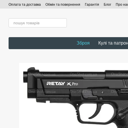
Перейти до основного контенту
Оплата та доставка
Обмін та повернення
Гарантія
Блог
Про на
Зброя
Кулі та патро