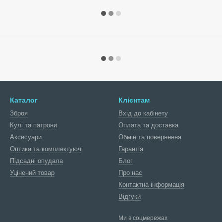
Каталог
Клієнтам
Зброя
Вхід до кабінету
Кулі та патрони
Оплата та доставка
Аксесуари
Обмін та повернення
Оптика та комплектуючі
Гарантія
Підсадні опудала
Блог
Уцінений товар
Про нас
Контактна інформація
Відгуки
Ми в соцмережах