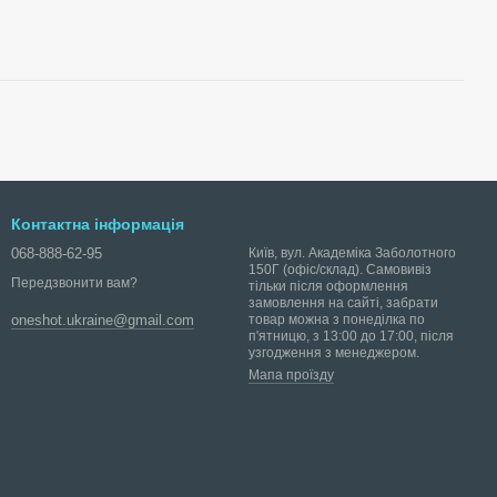
Контактна інформація
068-888-62-95
Київ, вул. Академіка Заболотного
150Г (офіс/склад). Самовивіз
Передзвонити вам?
тільки після оформлення
замовлення на сайті, забрати
товар можна з понеділка по
oneshot.ukraine@gmail.com
п'ятницю, з 13:00 до 17:00, після
узгодження з менеджером.
Мапа проїзду