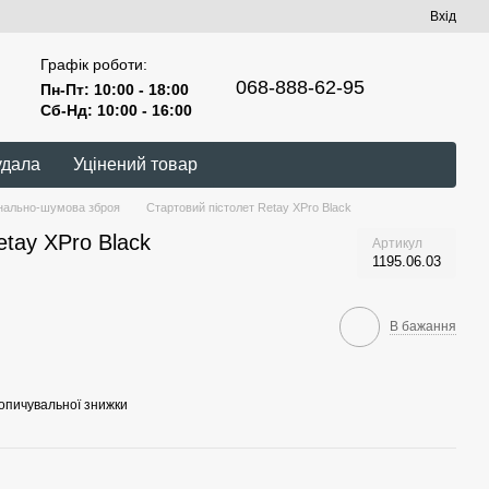
Вхід
Графік роботи:
068-888-62-95
Пн-Пт: 10:00 - 18:00
Сб-Нд: 10:00 - 16:00
удала
Уцінений товар
нально-шумова зброя
Стартовий пістолет Retay XPro Black
etay XPro Black
Артикул
1195.06.03
В бажання
опичувальної знижки