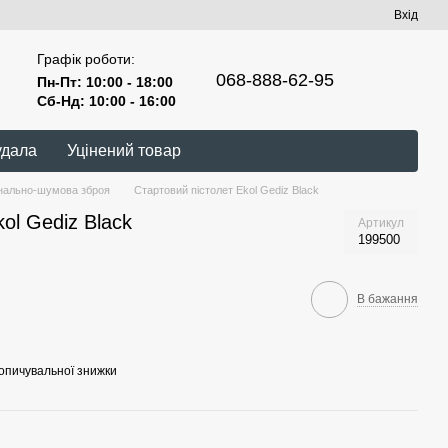
Вхід
Графік роботи:
068-888-62-95
Пн-Пт: 10:00 - 18:00
Сб-Нд: 10:00 - 16:00
удала
Уцінений товар
нально-шумова зброя
Стартовий пістолет Ekol Gediz Black
ol Gediz Black
Артикул
199500
В бажання
опичувальної знижки