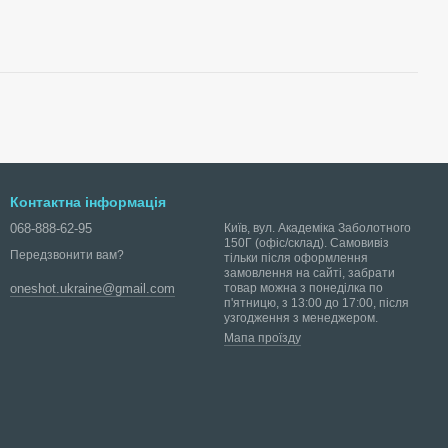
Контактна інформація
068-888-62-95
Київ, вул. Академіка Заболотного
150Г (офіс/склад). Самовивіз
Передзвонити вам?
тільки після оформлення
замовлення на сайті, забрати
товар можна з понеділка по
oneshot.ukraine@gmail.com
п'ятницю, з 13:00 до 17:00, після
узгодження з менеджером.
Мапа проїзду