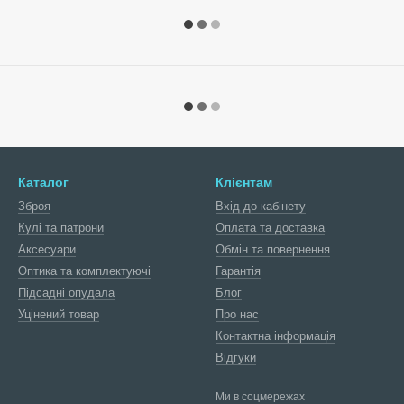
Каталог
Клієнтам
Зброя
Вхід до кабінету
Кулі та патрони
Оплата та доставка
Аксесуари
Обмін та повернення
Оптика та комплектуючі
Гарантія
Підсадні опудала
Блог
Уцінений товар
Про нас
Контактна інформація
Відгуки
Ми в соцмережах