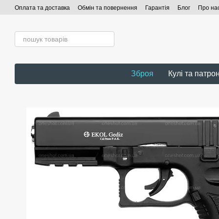
Перейти до основного контенту
Оплата та доставка
Обмін та повернення
Гарантія
Блог
Про на
Зброя
Кулі та патро