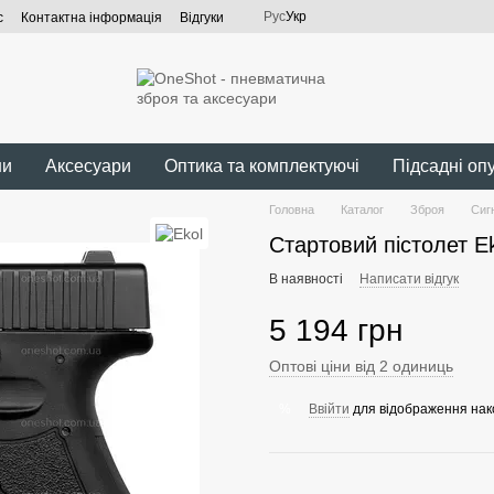
Рус
Укр
с
Контактна інформація
Відгуки
ни
Аксесуари
Оптика та комплектуючі
Підсадні оп
Головна
Каталог
Зброя
Сиг
Стартовий пістолет Ek
В наявності
Написати відгук
5 194 грн
Оптові ціни від 2 одиниць
Ввійти
для відображення нак
%