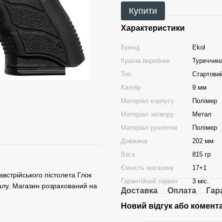
Купити
Характеристики
Бренд
Ekol
Країна виробник
Туреччин
Тип
Стартовий
Калібр
9 мм
Матеріал корпусу
Полімер
Матеріал затвору
Метал
Матеріал рукоятки
Полімер
Довжина
202 мм
Вага
815 гр
Ємність магазину
17+1
австрійського пістолета Глок
Гарантійний термін
3 міс.
талу. Магазин розрахований на
Доставка
Оплата
Гар
Новий відгук або комент