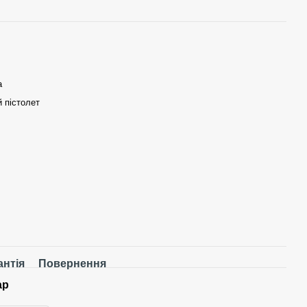
а
 пістолет
антія
Повернення
ар