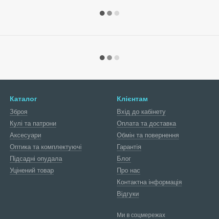
Каталог
Клієнтам
Зброя
Вхід до кабінету
Кулі та патрони
Оплата та доставка
Аксесуари
Обмін та повернення
Оптика та комплектуючі
Гарантія
Підсадні опудала
Блог
Уцінений товар
Про нас
Контактна інформація
Відгуки
Ми в соцмережах