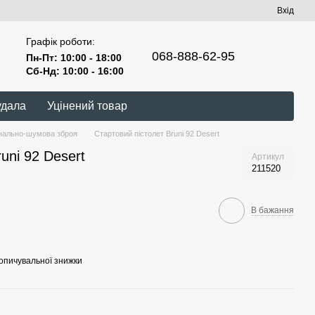
Вхід
Графік роботи:
068-888-62-95
Пн-Пт: 10:00 - 18:00
Сб-Нд: 10:00 - 16:00
удала
Уцінений товар
нально-шумова зброя
Стартовий пістолет Bruni 92 Desert
uni 92 Desert
Артикул
211520
В бажання
опичувальної знижки