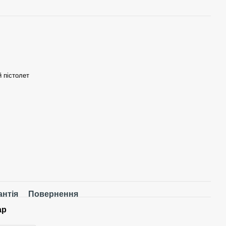
 пістолет
антія
Повернення
ар