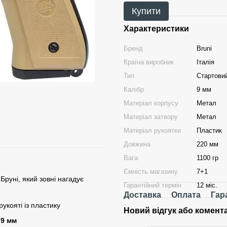
Купити
Характеристики
Бренд
Bruni
Країна виробник
Італія
Тип
Стартовий
Калібр
9 мм
Матеріал корпусу
Метал
Матеріал затвору
Метал
Матеріал рукоятки
Пластик
Довжина
220 мм
Вага
1100 гр
Ємність магазину
7+1
 Бруні, який зовні нагадує
Гарантійний термін
12 міс.
Доставка
Оплата
Гар
укояті із пластику
Новий відгук або комент
 9 мм