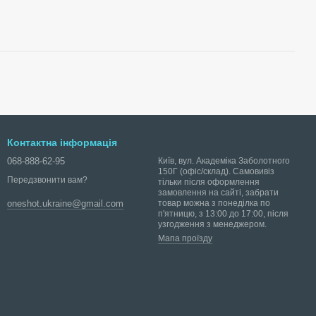
Контактна інформація
068-888-62-95
Київ, вул. Академіка Заболотного
150Г (офіс/склад). Самовивіз
Передзвонити вам?
тільки після оформлення
замовлення на сайті, забрати
товар можна з понеділка по
oneshot.ukraine@gmail.com
п'ятницю, з 13:00 до 17:00, після
узгодження з менеджером.
Мапа проїзду