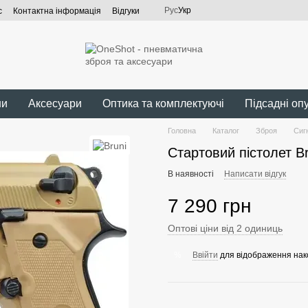
Рус
Укр
с
Контактна інформація
Відгуки
ни
Аксесуари
Оптика та комплектуючі
Підсадні оп
Головна
Каталог
Зброя
Сиг
Стартовий пістолет Br
В наявності
Написати відгук
7 290 грн
Оптові ціни від 2 одиниць
Ввійти
для відображення нак
%