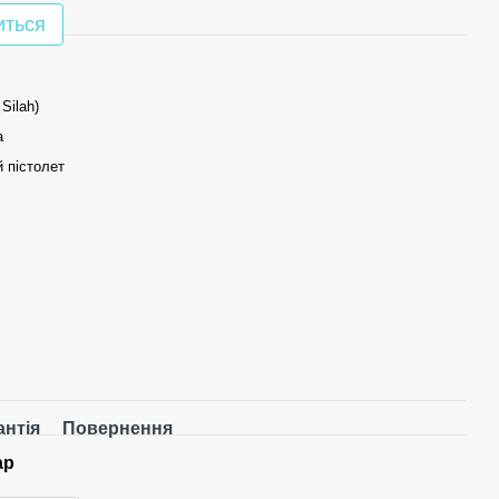
иться
 Silah)
а
 пістолет
антія
Повернення
ар