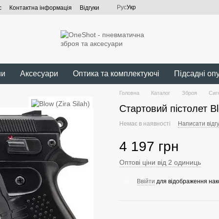
Рус
Укр
с
Контактна інформація
Відгуки
ни
Аксесуари
Оптика та комплектуючі
Підсадні оп
Головна
Каталог
Зброя
Сиг
Стартовий пістолет B
Немає в наявності
Написати відгу
4 197 грн
Оптові ціни від 2 одиниць
Ввійти
для відображення нак
%