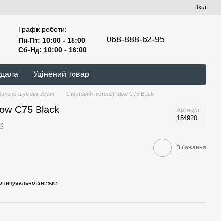
Вхід
Графік роботи:
068-888-62-95
Пн-Пт: 10:00 - 18:00
Сб-Нд: 10:00 - 16:00
удала
Уцінений товар
нально-шумова зброя
Стартовий пістолет Blow C75 Black
low C75 Black
Артикул
154920
к
В бажання
опичувальної знижки