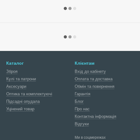
Каталог
Клієнтам
Зброя
Вхід до кабінету
Кулі та патрони
Оплата та доставка
Аксесуари
Обмін та повернення
Оптика та комплектуючі
Гарантія
Підсадні опудала
Блог
Уцінений товар
Про нас
Контактна інформація
Відгуки
Ми в соцмережах