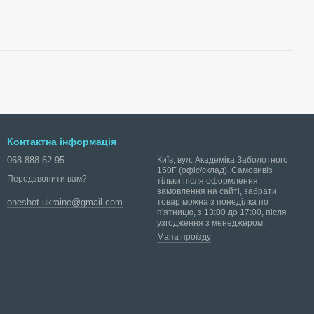
Контактна інформація
068-888-62-95
Київ, вул. Академіка Заболотного
150Г (офіс/склад). Самовивіз
Передзвонити вам?
тільки після оформлення
замовлення на сайті, забрати
товар можна з понеділка по
oneshot.ukraine@gmail.com
п'ятницю, з 13:00 до 17:00, після
узгодження з менеджером.
Мапа проїзду