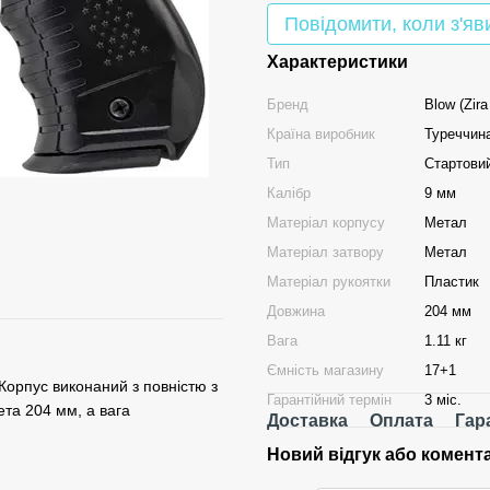
Повідомити, коли з'яв
Характеристики
Бренд
Blow (Zira
Країна виробник
Туреччин
Тип
Стартовий
Калібр
9 мм
Матеріал корпусу
Метал
Матеріал затвору
Метал
Матеріал рукоятки
Пластик
Довжина
204 мм
Вага
1.11 кг
Ємність магазину
17+1
. Корпус виконаний з повністю з
Гарантійний термін
3 міс.
ета 204 мм, а вага
Доставка
Оплата
Гар
Новий відгук або комент