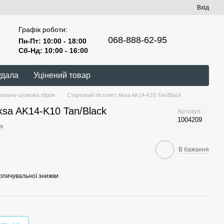
Вхід
Графік роботи:
068-888-62-95
Пн-Пт: 10:00 - 18:00
Сб-Нд: 10:00 - 16:00
удала
Уцінений товар
нально-шумова зброя
Стартовий пістолет Aksa AK14-K10 Tan/Black
ksa AK14-K10 Tan/Black
Артикул
1004209
к
В бажання
опичувальної знижки