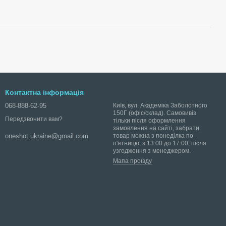
Контактна інформація
068-888-62-95
Київ, вул. Академіка Заболотного
150Г (офіс/склад). Самовивіз
Передзвонити вам?
тільки після оформлення
замовлення на сайті, забрати
товар можна з понеділка по
oneshot.ukraine@gmail.com
п'ятницю, з 13:00 до 17:00, після
узгодження з менеджером.
Мапа проїзду