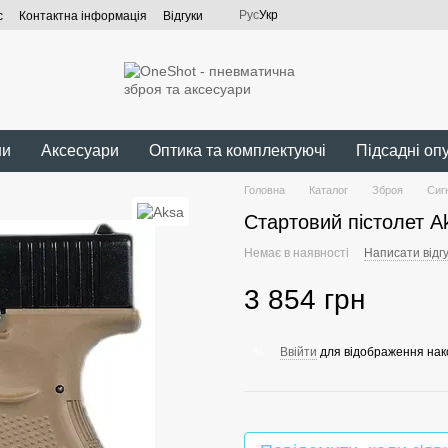
Рус
Укр
с
Контактна інформація
Відгуки
ни
Аксесуари
Оптика та комплектуючі
Підсадні оп
Головна
Каталог
Зброя
Сиг
Стартовий пістолет A
Немає в наявності
Написати відгу
3 854 грн
Ввійти
для відображення нак
%