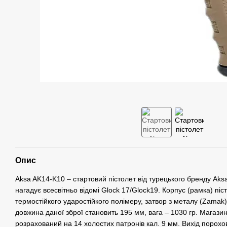
Опис
Aksa AK14-K10 – стартовий пістолет від турецького бренду Aks
нагадує всесвітньо відомі Glock 17/Glock19. Корпус (рамка) піс
термостійкого ударостійкого полімеру, затвор з металу (Zamak).
довжина даної зброї становить 195 мм, вага – 1030 гр. Магази
розрахований на 14 холостих патронів кал. 9 мм. Вихід порохов