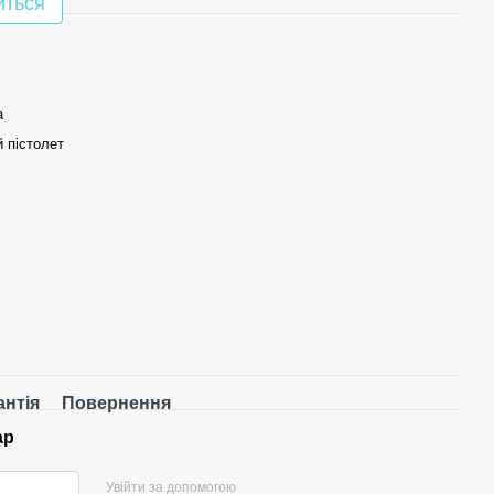
иться
а
 пістолет
антія
Повернення
ар
Увійти за допомогою