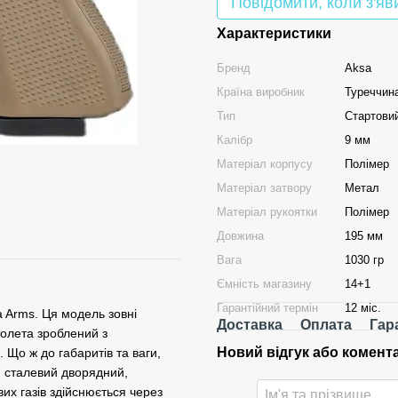
Повідомити, коли з'яв
Характеристики
Бренд
Aksa
Країна виробник
Туреччин
Тип
Стартовий
Калібр
9 мм
Матеріал корпусу
Полімер
Матеріал затвору
Метал
Матеріал рукоятки
Полімер
Довжина
195 мм
Вага
1030 гр
Ємність магазину
14+1
Гарантійний термін
12 міс.
a Arms. Ця модель зовні
Доставка
Оплата
Гар
толета зроблений з
Новий відгук або комент
 Що ж до габаритів та ваги,
н сталевий дворядний,
их газів здійснюється через