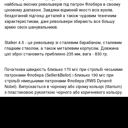
найбільш якісних револьверів під патрон Флобера в своєму
ціновому діапазоні. Завдяки відмінній якості всіх вузлів,
бездоганній підгонці деталей а також чудовим технічним
характеристикам, дані револьвери збирають все більшу
армію своїх шанувальників.
Stalker 4.5 - це револьвер зі сталевим барабаном, сталевим
гладким стволом, а також металевим корпусом. Довжина
цієї зброї становить приблизно 235 мм, вага - 830 гр.
Початкова швидкість близько 170 м/с при стрільбі чеськими
патронами Флобера (Sellier&Bellot) і близько 190 м/с при
стрільбі німецькими патронами Флобера (RWS Dynamit
Nobel). Випускається в чорному або сірому кольорі (titanium)
з пластиковою рукояткою чорного або коричневого кольору.