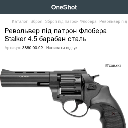
OneShot
Каталог
Зброя
Зброя під патрон Флобера
Револьвер під
Револьвер під патрон Флобера
Stalker 4.5 барабан сталь
Артикул:
3880.00.02
Написати відгук