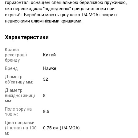
горизонталі оснащені спеціальною берилієвою пружиною,
яка перешкоджає "відведенню" прицільної сітки при
стрільбі. Барабани мають ціну кліка 1/4 МОА і закриті
невисокими алюмінієвими кришками.
Характеристики
Країна
реєстрації
Китай
бренду
Бренд
Hawke
Діаметр
32
об'єктиву мм:
Діаметр
вихідної зіниці
8
мм:
Поле зору на
9.5
100 м:
Ціна поправки
(1 кліка) на 100
0.75 см (1/4 МОА)
м: