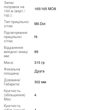
Запас
поправок на
165/165 MOA
100 м (верт./
гор.):
Тип прицільної
Mil-Dot
сітки:
Підсвічування
прицільної
Ні
сітки:
Віддалення
вихідної зіниці
89
мм:
Маса:
315 гр
Фокальна
Друга
площина:
Довжина/
302 мм
Габарити:
Кратність
(збільшення)
4
Max:
Кратність
(збільшення)
4