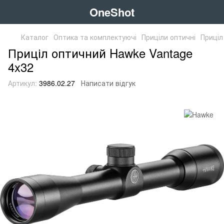
OneShot
Каталог
Оптика та комплектуючі
Приціли оптичні
Приціл
Приціл оптичний Hawke Vantage
4x32
Артикул:
3986.02.27
Написати відгук