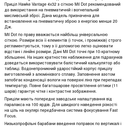
Приціл Hawke Vantage 4x32 з сіткою Mil Dot рекомендований
до використання на пневматичній і вогнепальній
мисливській зброї. Дана модель призначена для
встановлення на пневматичну зброю з енергією менше 20
Дж.
Mil Dot по праву вважається найбільш універсальною
сіткою. Розміри всіх її елементів (і точок, і проміжків) строго
регламентуються, тому з її допомогою легко оцінювати
відстані і лінійні розміри. Дані Mil Dot точні при 10-кратному
збільшенні. На інших кратностях наближення для підрахунків
доведеться використовувати балістичний калькулятор або
таблиці. Водонепроникний ударостійкий корпус прицілу
виготовлений з алюмінієвого сплаву. Заповнення азотом
запобігає конденсації вологи на поверхні лінз при перепадах
температур. Повне багатошарове просвітлення оптики (11
шарів) гарантує чітке і контрастне зображення.
Приціли мають попереднє заводське налаштування від
паралакса на 100 ярдів. Для швидкого наведення різкості
на ціль на окулярі передбачена система фокусування Fast
Focus.
Низькопрофільні барабани введення поправок по вертикалі і