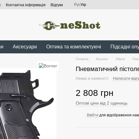
Рус
Укр
с
Контактна інформація
Відгуки
ни
Аксесуари
Оптика та комплектуючі
Підсадні оп
Головна
Каталог
Зброя
Пне
Пневматичний пістоле
Немає в наявності
Написати відгу
2 808 грн
Оптові ціни від 2 одиниць
Ввійти
для відображення нак
%