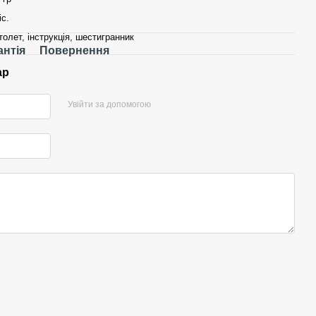
іс.
толет, інструкція, шестигранник
антія
Повернення
ар
Увійти за допомогою