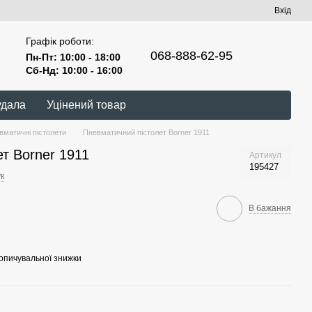
Вхід
Графік роботи:
068-888-62-95
Пн-Пт: 10:00 - 18:00
Сб-Нд: 10:00 - 16:00
удала
Уцінений товар
вматичні пістолети
Пневматичний пістолет Borner 1911
т Borner 1911
Артикул
195427
к
В бажання
опичувальної знижки