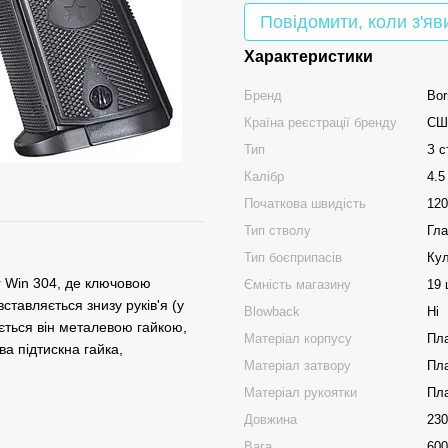
Повідомити, коли з'яв
Характеристики
Бренд
Bor
Країна реєстрації бренду
СШ
Тип
З с
Калібр
4.5
Початкова швидість
120
Тип стволу
Гла
Тип боєприпасів
Кул
r Win 304, де ключовою
Ємність магазину
19 
ставляється знизу руків'я (у
Blowback
Ні
ається він металевою гайкою,
Матеріал корпусу
Пл
а підтискна гайка,
Матеріал затвору
Пл
Матеріал рукоятки
Пл
Довжина
23
Вага
600