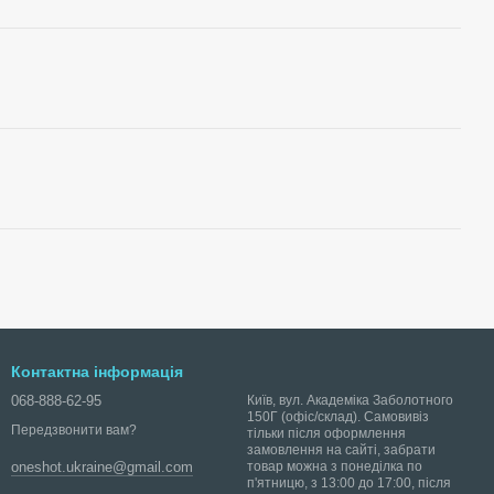
Контактна інформація
068-888-62-95
Київ, вул. Академіка Заболотного
150Г (офіс/склад). Самовивіз
Передзвонити вам?
тільки після оформлення
замовлення на сайті, забрати
товар можна з понеділка по
oneshot.ukraine@gmail.com
п'ятницю, з 13:00 до 17:00, після