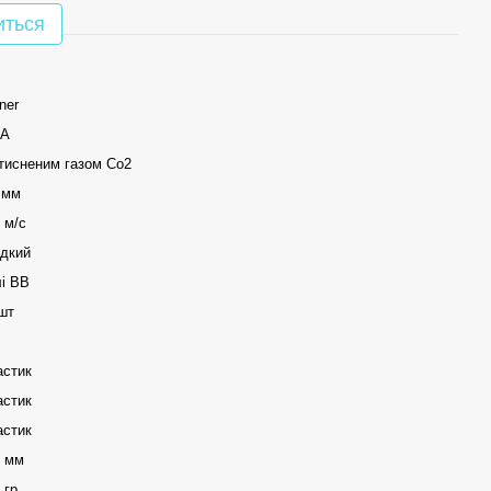
иться
ner
А
тисненим газом Со2
 мм
 м/с
дкий
і ВВ
шт
астик
астик
астик
0 мм
 гр