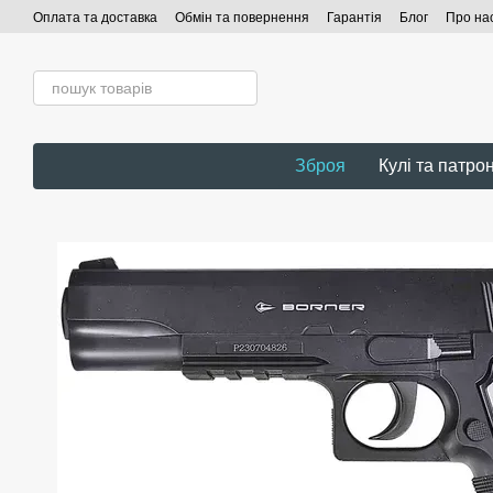
Перейти до основного контенту
Оплата та доставка
Обмін та повернення
Гарантія
Блог
Про на
Зброя
Кулі та патро