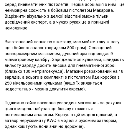
серед пневматичних пістолетів. Перша асоціація з ним - це
неймовірна схожість з бойовим пістолетом Макарова.
Відрізнити візуально з деякої відстані зможе тільки
досвідчений експерт, а в чужих руках це в принципі
неможливо.
Виготовлений повністю з металу, має майже таку ж вагу,
що і бойової аналог (порядком 800 грам). Оснащений
повнорозмірним магазином, дуловий зріз відповідає 9-
міліметровому калібру. Заряджається кульками, швидкість
вильоту заряду досить висока для пневматичної зброї
(близько 130 метрів/секунда). Магазин розрахований на 18
зарядів, а всього в комплекті з пістолетом йде коробка з
250 нікельованими кульками (якщо їх виявиться
недостатньо - можна докупити окремо).
Піджимна гайка захована усередині магазина - за рахунок
цього модель набуває ще більшу схожість з
вогнепальним аналогом. Корпус в цій моделі цілісний, а
затвор нерухомий (у KWC є моделі з рухомим затвором,
однак коштують вони значно дорожче).