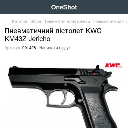
OneShot
Каталог
Зброя
Пневматичні пістолети
Пневматичний піс
Пневматичний пістолет KWC
KM43Z Jericho
Артикул:
001428
Написати відгук