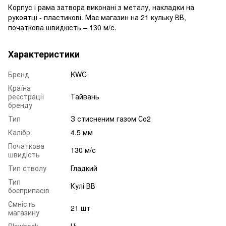
Корпус і рама затвора виконані з металу, накладки на
рукоятці - пластикові. Має магазин на 21 кульку ВВ,
початкова швидкість – 130 м/с.
Характеристики
Бренд
KWC
Країна
реєстрації
Тайвань
бренду
Тип
З стисненим газом Со2
Калібр
4.5 мм
Початкова
130 м/с
швидість
Тип стволу
Гладкий
Тип
Кулі ВВ
боєприпасів
Ємність
21 шт
магазину
Blowback
Ні