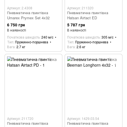
Артикул: 2.4308
Артикул: 211320
Пневматична гвинтівка
Пневматична гвинтівка
Umarex Prymex Set 4x32
Hatsan Airtact ED
6 750 грн
5 787 грн
В наявності
В наявності
Початкова швидість
240 м/с
Початкова швидість
305 м/с
Тип
Пружинно-поршнева
Тип
Пружинно-поршнева
Вага
2.7 кг
Вага
2.6 кг
Артикул: 211720
Артикул: 1429.03.54
Пневматична гвинтівка
Пневматична гвинтівка