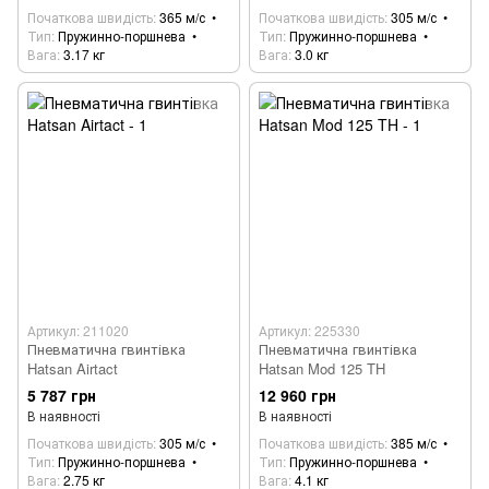
Початкова швидість
365 м/с
Початкова швидість
305 м/с
Тип
Пружинно-поршнева
Тип
Пружинно-поршнева
Вага
3.17 кг
Вага
3.0 кг
Артикул: 211020
Артикул: 225330
Пневматична гвинтівка
Пневматична гвинтівка
Hatsan Airtact
Hatsan Mod 125 TH
5 787 грн
12 960 грн
В наявності
В наявності
Початкова швидість
305 м/с
Початкова швидість
385 м/с
Тип
Пружинно-поршнева
Тип
Пружинно-поршнева
Вага
2.75 кг
Вага
4.1 кг