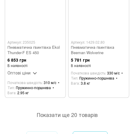
Артикул: 235025
Артикул: 1429.02.80
Пневматична гвинтівка Ekol
Пневматична гвинтівка
Thunder-F ES 450
Beeman Wolverine
6 853 грн
5 781 грн
В наявності
В наявності
Оптові ціни
Початкова швидість
330 м/с
Тип
Пружинно-поршнева
Початкова швидість
310 м/с
Вага
3.8 кг
Тип
Пружинно-поршнева
Вага
2.95 кг
Показати ще 20 товарів