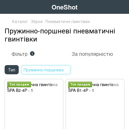
OneShot
Каталог
Зброя
Пневматичні гвинтівки
Пружинно-поршневі пневматичні
гвинтівки
Фільтр
За популярністю
1
Тип
Пружинно-поршнева
Топ продаж
Топ продаж