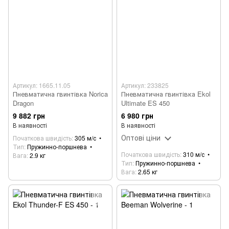
Артикул: 1665.11.05
Артикул: 233825
Пневматична гвинтівка Norica
Пневматична гвинтівка Ekol
Dragon
Ultimate ES 450
9 882 грн
6 980 грн
В наявності
В наявності
Оптові ціни
Початкова швидість
305 м/с
Тип
Пружинно-поршнева
Початкова швидість
310 м/с
Вага
2.9 кг
Тип
Пружинно-поршнева
Вага
2.65 кг