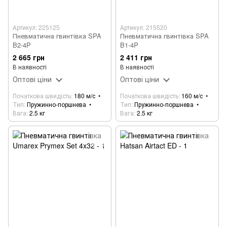
Артикул: 225125
Артикул: 215520
Пневматична гвинтівка SPA
Пневматична гвинтівка SPA
B2-4P
B1-4P
2 665 грн
2 411 грн
В наявності
В наявності
Оптові ціни
Оптові ціни
Початкова швидість
180 м/с
Початкова швидість
160 м/с
Тип
Пружинно-поршнева
Тип
Пружинно-поршнева
Вага
2.5 кг
Вага
2.5 кг