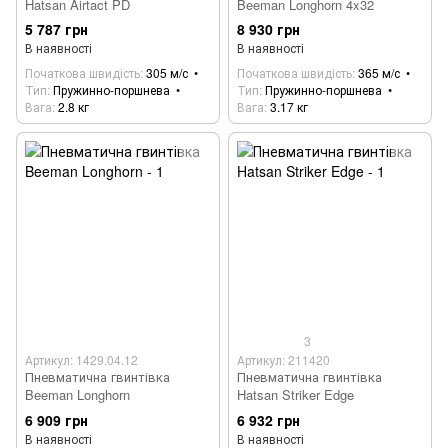
Hatsan Airtact PD
Beeman Longhorn 4x32
5 787 грн
8 930 грн
В наявності
В наявності
Початкова швидість
305 м/с
Початкова швидість
365 м/с
Тип
Пружинно-поршнева
Тип
Пружинно-поршнева
Вага
2.8 кг
Вага
3.17 кг
3
Артикул: 1429.04.12
Артикул: 211420
Пневматична гвинтівка
Пневматична гвинтівка
Beeman Longhorn
Hatsan Striker Edge
6 909 грн
6 932 грн
В наявності
В наявності