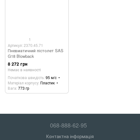
1
Артикул: 2370.45.71
Пневматичний пістолет SAS
G18 Blowback
8 272 грн
Немає в наявності
Початкова швидість
95 м/с
Матеріал корпусу
Пластик
Вага
773 гр
068-888-62-95
Контактна інформація