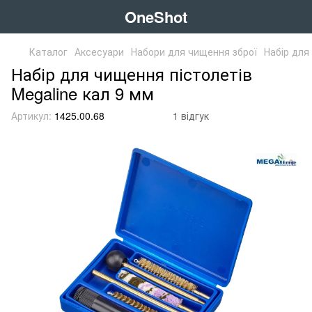
OneShot
Каталог
Аксесуари
Набори для чищення зброї
Набір для
Набір для чищення пістолетів
Megaline кал 9 мм
Артикул:
1425.00.68
1 відгук