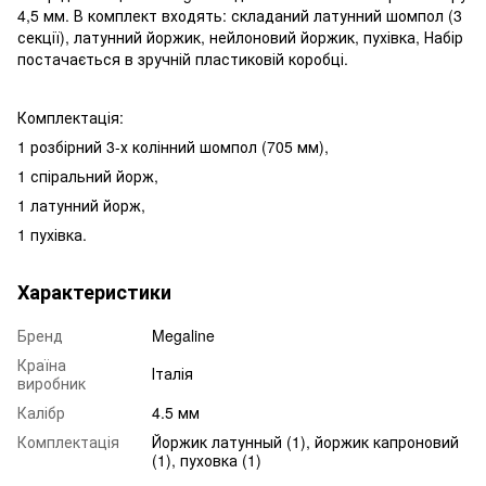
4,5 мм. В комплект входять: складаний латунний шомпол (3
секції), латунний йоржик, нейлоновий йоржик, пухівка, Набір
постачається в зручній пластиковій коробці.
Комплектація:
1 розбірний 3-х колінний шомпол (705 мм),
1 спіральний йорж,
1 латунний йорж,
1 пухівка.
Характеристики
Бренд
Megaline
Країна
Італія
виробник
Калібр
4.5 мм
Комплектація
Йоржик латунный (1), йоржик капроновий
(1), пуховка (1)