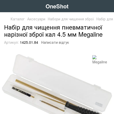
OneShot
Каталог
Аксесуари
Набори для чищення зброї
Набір для
Набір для чищення пневматичної
нарізної зброї кал 4.5 мм Megaline
Артикул:
1425.01.84
Написати відгук