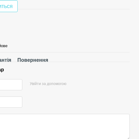
иться
йове
антія
Повернення
ар
Увійти за допомогою