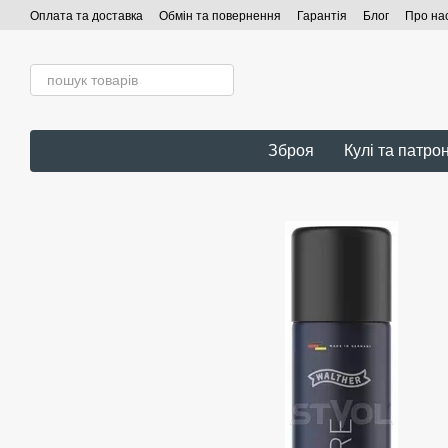
Перейти до основного контенту
Оплата та доставка
Обмін та повернення
Гарантія
Блог
Про на
Зброя
Кулі та патро