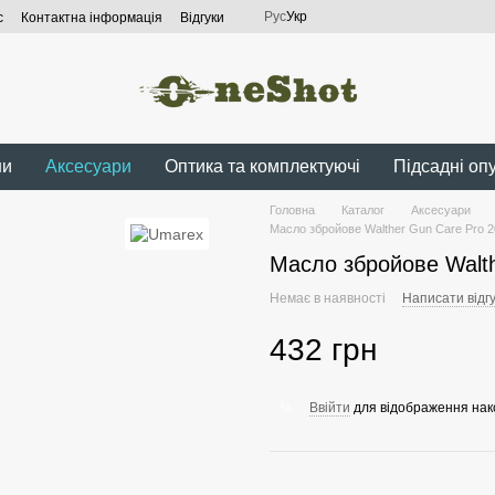
Рус
Укр
с
Контактна інформація
Відгуки
ни
Аксесуари
Оптика та комплектуючі
Підсадні оп
Головна
Каталог
Аксесуари
Масло збройове Walther Gun Care Pro 2
Масло збройове Walth
Немає в наявності
Написати відгу
432 грн
Ввійти
для відображення нак
%