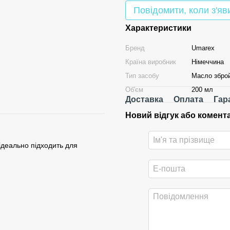
Повідомити, коли з'яв
Характеристики
Бренд
Umarex
Країна виробник
Німеччина
Тип засобу
Масло збро
Об'єм
200 мл
Доставка
Оплата
Гар
Новий відгук або комент
 ідеально підходить для