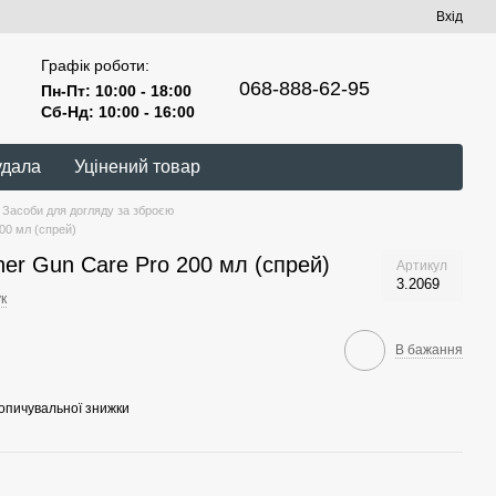
Вхід
Графік роботи:
068-888-62-95
Пн-Пт: 10:00 - 18:00
Сб-Нд: 10:00 - 16:00
удала
Уцінений товар
Засоби для догляду за зброєю
00 мл (спрей)
er Gun Care Pro 200 мл (спрей)
Артикул
3.2069
к
В бажання
опичувальної знижки