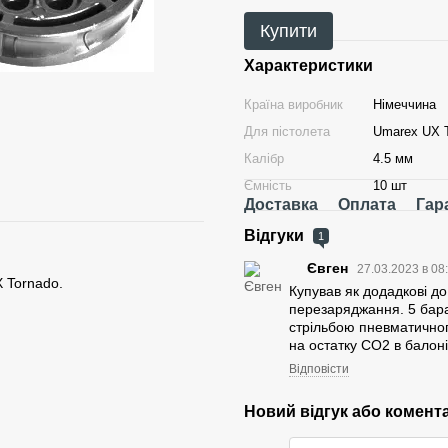
Купити
Характеристики
Країна виробник
Німеччина
Для пістолета
Umarex UX 
Калібр
4.5 мм
Ємність
10 шт
Доставка
Оплата
Гар
Відгуки
1
Євген
27.03.2023 в 08
 Tornado
.
Купував як додадкові д
перезаряджання. 5 бар
стрільбою пневматичног
на остатку CO2 в балоні
Відповісти
Новий відгук або комент