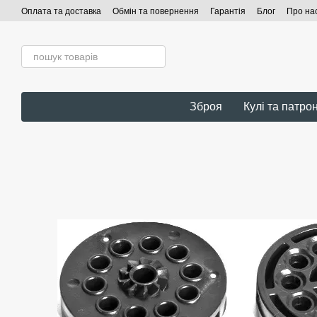
Перейти до основного контенту
Оплата та доставка
Обмін та повернення
Гарантія
Блог
Про на
Зброя
Кулі та патро