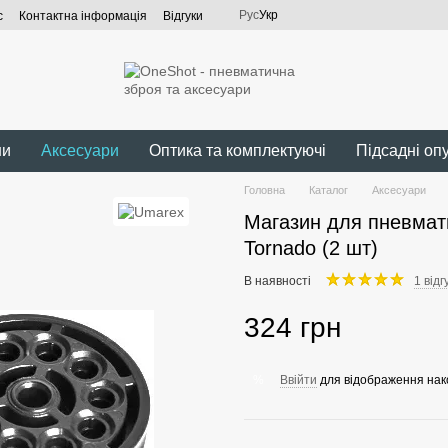
Рус
Укр
с
Контактна інформація
Відгуки
ни
Аксесуари
Оптика та комплектуючі
Підсадні оп
Головна
Каталог
Аксесуари
Магазин для пневмат
Tornado (2 шт)
В наявності
1 відг
324 грн
Ввійти
для відображення нак
%