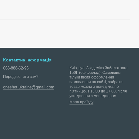
Контактна інформація
068-888-62-95
Київ, вул. Академіка Заболотного
150Г (офіс/склад). Самовивіз
Передзвонити вам?
тільки після оформлення
замовлення на сайті, забрати
товар можна з понеділка по
oneshot.ukraine@gmail.com
п'ятницю, з 13:00 до 17:00, після
узгодження з менеджером.
Мапа проїзду