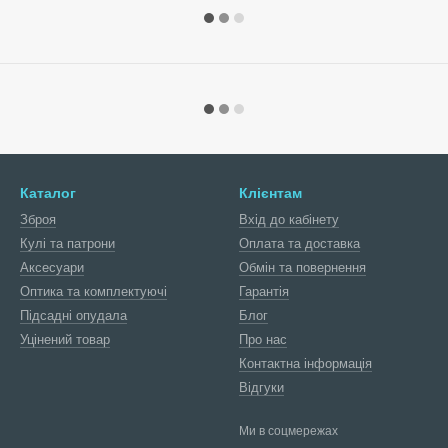
Каталог
Клієнтам
Зброя
Вхід до кабінету
Кулі та патрони
Оплата та доставка
Аксесуари
Обмін та повернення
Оптика та комплектуючі
Гарантія
Підсадні опудала
Блог
Уцінений товар
Про нас
Контактна інформація
Відгуки
Ми в соцмережах