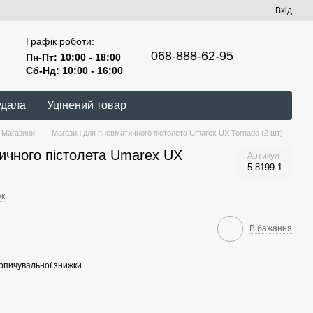
Вхід
Графік роботи:
068-888-62-95
Пн-Пт: 10:00 - 18:00
Сб-Нд: 10:00 - 16:00
удала
Уцінений товар
Магазини
Магазин для пневматичного пістолета Umarex UX Tornado (2 шт)
ичного пістолета Umarex UX
Артикул
5.8199.1
ук
В бажання
опичувальної знижки