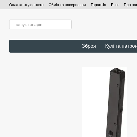
Перейти до основного контенту
Оплата та доставка
Обмін та повернення
Гарантія
Блог
Про на
Зброя
Кулі та патро