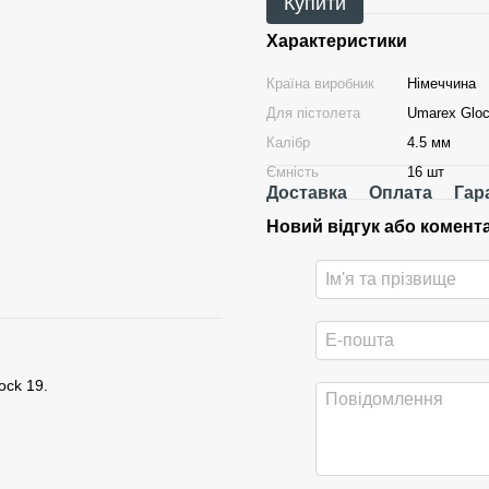
Купити
Характеристики
Країна виробник
Німеччина
Для пістолета
Umarex Gloc
Калібр
4.5 мм
Ємність
16 шт
Доставка
Оплата
Гар
Новий відгук або комент
ock 19
.