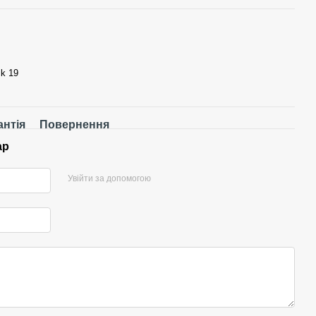
k 19
антія
Повернення
ар
Увійти за допомогою