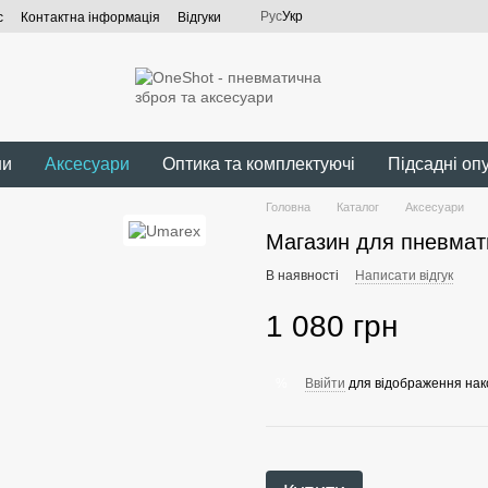
Рус
Укр
с
Контактна інформація
Відгуки
ни
Аксесуари
Оптика та комплектуючі
Підсадні оп
Головна
Каталог
Аксесуари
Магазин для пневмати
В наявності
Написати відгук
1 080 грн
Ввійти
для відображення нак
%