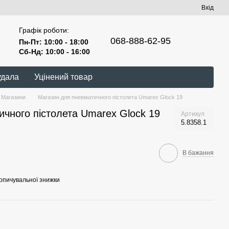
Вхід
Графік роботи:
068-888-62-95
Пн-Пт: 10:00 - 18:00
Сб-Нд: 10:00 - 16:00
удала
Уцінений товар
Магазини
Магазин для пневматичного пістолета Umarex Glock 19
чного пістолета Umarex Glock 19
Артикул
5.8358.1
В бажання
опичувальної знижки