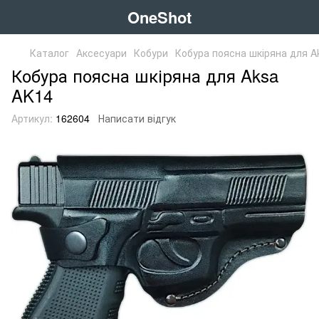
OneShot
Каталог
Аксесуари
Кобури
Кобура поясна шкіряна для A
Кобура поясна шкіряна для Aksa
AK14
Артикул:
162604
Написати відгук