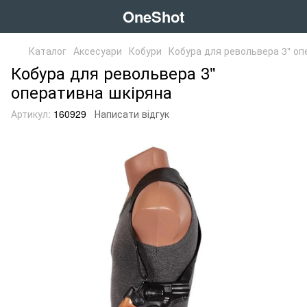
OneShot
Каталог
Аксесуари
Кобури
Кобура для револьвера 3" оп
Кобура для револьвера 3"
оперативна шкіряна
Артикул:
160929
Написати відгук