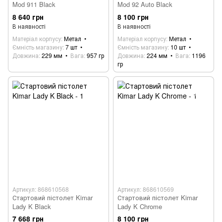
Mod 911 Black
Mod 92 Auto Black
8 640 грн
8 100 грн
В наявності
В наявності
Матеріал корпусу
Метал
Матеріал корпусу
Метал
Ємність магазину
7 шт
Ємність магазину
10 шт
Довжина
229 мм
Вага
957 гр
Довжина
224 мм
Вага
1196
гр
Артикул: 868610568
Артикул: 868610569
Стартовий пістолет Kimar
Стартовий пістолет Kimar
Lady K Black
Lady K Chrome
7 668 грн
8 100 грн