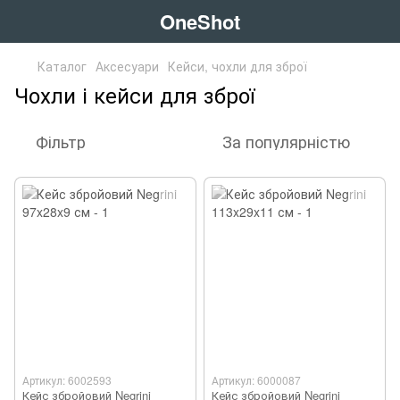
OneShot
Каталог
Аксесуари
Кейси, чохли для зброї
Чохли і кейси для зброї
Фільтр
За популярністю
Артикул: 6002593
Артикул: 6000087
Кейс збройовий Negrini
Кейс збройовий Negrini