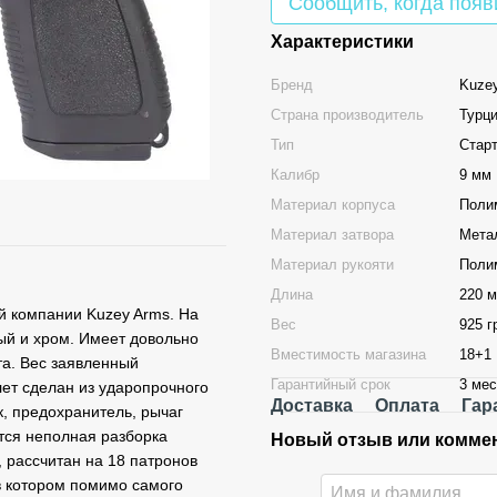
Сообщить, когда появ
Характеристики
Бренд
Kuze
Страна производитель
Турц
Тип
Стар
Калибр
9 мм
Материал корпуса
Поли
Материал затвора
Мета
Материал рукояти
Поли
Длина
220 
ой компании Kuzey Arms. На
Вес
925 г
ный и хром. Имеет довольно
Вместимость магазина
18+1
та. Вес заявленный
Гарантийный срок
3 мес
лет сделан из ударопрочного
Доставка
Оплата
Гар
к, предохранитель, рычаг
тся неполная разборка
Новый отзыв или комме
 рассчитан на 18 патронов
 в котором помимо самого