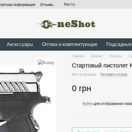
Рус
Укр
тактная информация
Отзывы
Аксессуары
Оптика и комплектующие
Подсадные
Главная
Каталог
Оружие
С
Стартовый пистолет 
Нет в наличии
Оставить отзыв
0 грн
Войти
для отображения нако
%