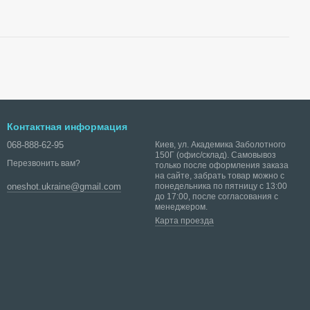
Контактная информация
068-888-62-95
Киев, ул. Академика Заболотного
150Г (офис/склад). Самовывоз
Перезвонить вам?
только после оформления заказа
на сайте, забрать товар можно с
понедельника по пятницу с 13:00
oneshot.ukraine@gmail.com
до 17:00, после согласования с
менеджером.
Карта проезда