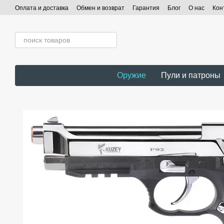
Перейти к основному контенту
Оплата и доставка
Обмен и возврат
Гарантия
Блог
О нас
Кон
Оружие
Пули и патроны