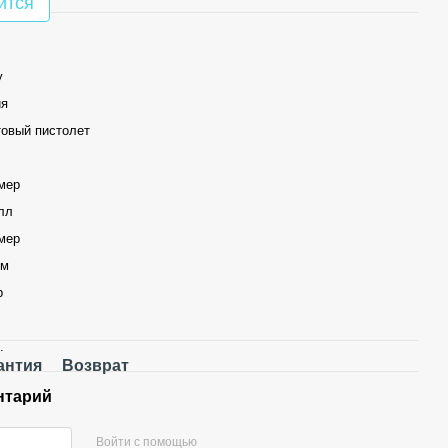
ится
y
ия
товый пистолет
мер
лл
мер
мм
р
.
антия
Возврат
нтарий
Войти с помощью