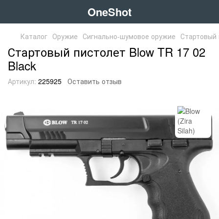
OneShot
Каталог
Оружие
Сигнально-шумовое оружие
Стартовый 
Стартовый пистолет Blow TR 17 02
Black
Артикул:
225925
Оставить отзыв