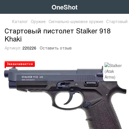
OneShot
Каталог
Оружие
Сигнально-шумовое оружие
Стартовый п
Стартовый пистолет Stalker 918
Khaki
Артикул:
220226
Оставить отзыв
Заканчивается