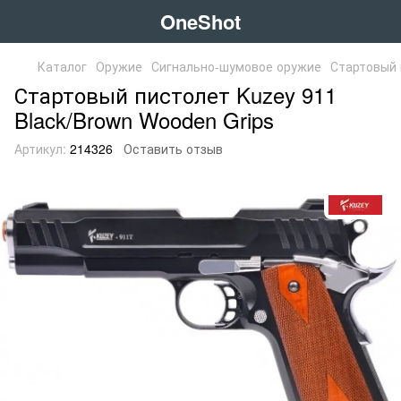
OneShot
Каталог
Оружие
Сигнально-шумовое оружие
Стартовый 
Стартовый пистолет Kuzey 911
Black/Brown Wooden Grips
Артикул:
214326
Оставить отзыв