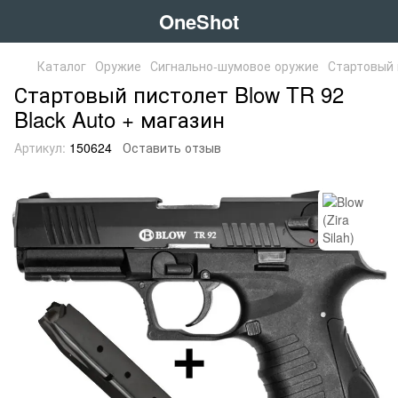
OneShot
Каталог
Оружие
Сигнально-шумовое оружие
Стартовый 
Стартовый пистолет Blow TR 92
Black Auto + магазин
Артикул:
150624
Оставить отзыв