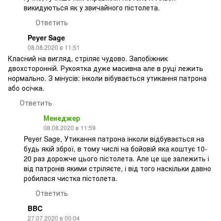
викидуються як у звичайного пістолета.
Ответить
Peyer Sage
08.08.2020 в 11:51
Класний на вигляд, стріляє чудово. Запобіжник
двохсторонній. Рукоятка дуже масивна але в руці лежить
нормально. З мінусів: інколи вібувається утикання патрона
або осічка.
Ответить
Менеджер
08.08.2020 в 11:59
Peyer Sage, Утикання патрона інколи відбувається на
будь якій зброї, в тому числі на бойовій яка коштує 10-
20 раз дорожче цього пістолета. Але це ще залежить і
від патронів якими стріляєте, і від того наскільки давно
робилася чистка пістолета.
Ответить
BBC
27.07.2020 в 00:04