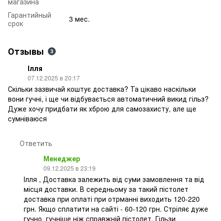
магазина
Гарантийный
3 мес.
срок
Отзывы
3
Ілля
07.12.2025 в 20:17
Скільки зазвичай коштує доставка? Та цікаво наскільки
вони гучні, і ще чи відбувається автоматичний викид гільз?
Дуже хочу придбати як хброю для самозахисту, але ще
сумніваюся
Ответить
Менеджер
09.12.2025 в 23:19
Ілля , Доставка залежить від суми замовлення та від
місця доставки. В середньому за такий пістолет
доставка при оплаті при отрманні виходить 120-220
грн. Якщо сплатити на сайті - 60-120 грн. Стріляє дуже
гучно, гучніше ніж справжній пістолет. Гільзи