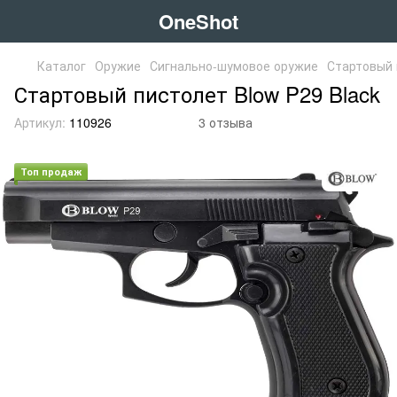
OneShot
Каталог
Оружие
Сигнально-шумовое оружие
Стартовый 
Стартовый пистолет Blow P29 Black
Артикул:
110926
3 отзыва
Топ продаж