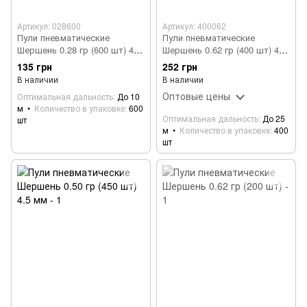
Артикул: 028600
Артикул: 400062
Пули пневматические
Пули пневматические
Шершень 0.28 гр (600 шт) 4.5
Шершень 0.62 гр (400 шт) 4.5
мм
мм
135 грн
252 грн
В наличии
В наличии
Оптовые цены
Оптимальная дальность
До 10
м
Количество в упаковке
600
Оптимальная дальность
До 25
шт
м
Количество в упаковке
400
шт