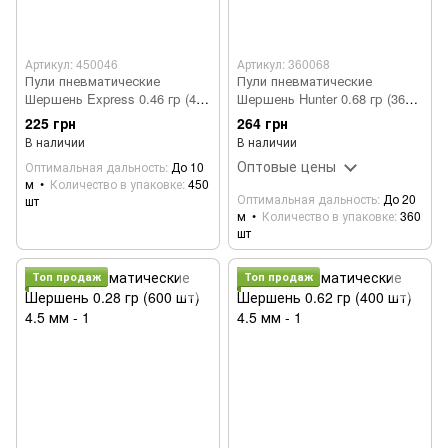
Артикул: 450046
Артикул: 360068
Пули пневматические
Пули пневматические
Шершень Express 0.46 гр (450
Шершень Hunter 0.68 гр (360
шт) 4.5 мм
шт) 4.5 мм
225 грн
264 грн
В наличии
В наличии
Оптовые цены
Оптимальная дальность
До 10
м
Количество в упаковке
450
Оптимальная дальность
До 20
шт
м
Количество в упаковке
360
шт
Топ продаж
Топ продаж