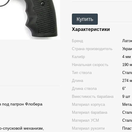
Купить
Характеристики
Бренд
Латэ
Страна производитель
Укра
Калибр
4 мм
Начальная скорость
190 м
Тип ствола
Стал
Длина
274 
Длина ствола
6"
Вместимость барабана
9 шт
в под патрон Флобера
Материал корпуса
Мета
Материал барабана
Стал
Материал УСМ
Стал
о-спусковой механизм,
Материал рукояти
Плас