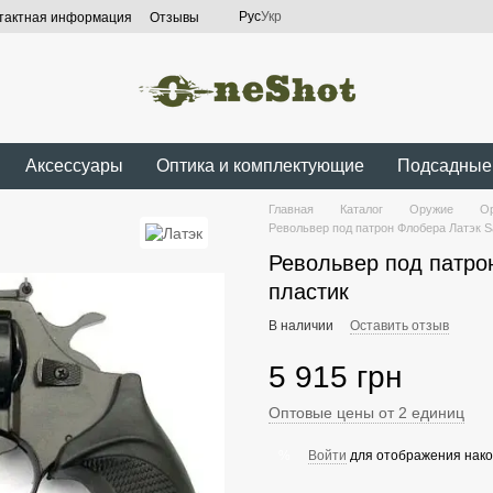
Рус
Укр
тактная информация
Отзывы
Аксессуары
Оптика и комплектующие
Подсадные
Главная
Каталог
Оружие
Ор
Револьвер под патрон Флобера Латэк S
Револьвер под патро
пластик
В наличии
Оставить отзыв
5 915 грн
Оптовые цены от 2 единиц
Войти
для отображения нако
%