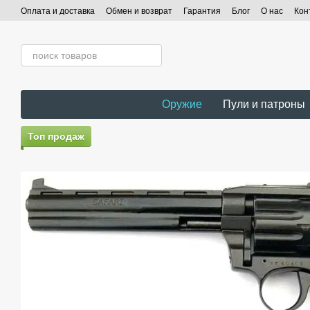
Перейти к основному контенту
Оплата и доставка
Обмен и возврат
Гарантия
Блог
О нас
Кон
Оружие
Пули и патроны
Топ продаж