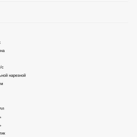
к
ина
/с
ьной нарезной
мм
лл
ь
ь
тик