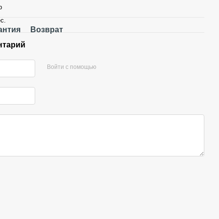
р
с.
антия
Возврат
нтарий
Войти с помощью