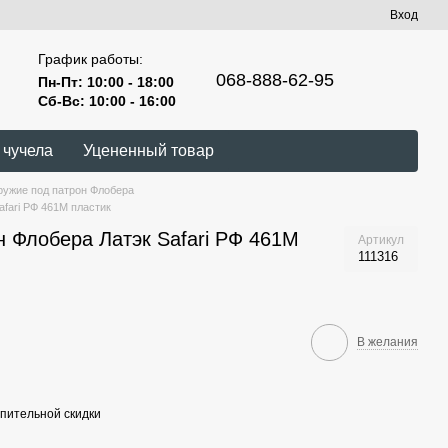
Вход
График работы:
068-888-62-95
Пн-Пт: 10:00 - 18:00
Сб-Вс: 10:00 - 16:00
 чучела
Уцененный товар
ужие под патрон Флобера
afari РФ 461М пластик
н Флобера Латэк Safari РФ 461М
Артикул
111316
В желания
пительной скидки