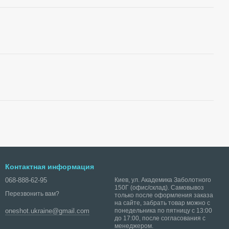
Контактная информация
068-888-62-95
Киев, ул. Академика Заболотного
150Г (офис/склад). Самовывоз
Перезвонить вам?
только после оформления заказа
на сайте, забрать товар можно с
понедельника по пятницу с 13:00
oneshot.ukraine@gmail.com
до 17:00, после согласования с
менеджером.