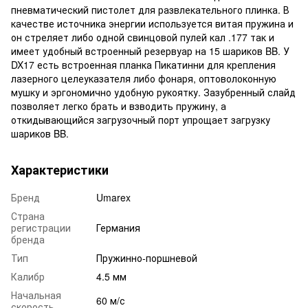
пневматический пистолет для развлекательного плинка. В
качестве источника энергии используется витая пружина и
он стреляет либо одной свинцовой пулей кал .177 так и
имеет удобный встроенный резервуар на 15 шариков BB. У
DX17 есть встроенная планка Пикатинни для крепления
лазерного целеуказателя либо фонаря, оптоволоконную
мушку и эргономично удобную рукоятку. Зазубренный слайд
позволяет легко брать и взводить пружину, а
откидывающийся загрузочный порт упрощает загрузку
шариков BB.
Характеристики
Бренд
Umarex
Страна
регистрации
Германия
бренда
Тип
Пружинно-поршневой
Калибр
4.5 мм
Начальная
60 м/с
скорость