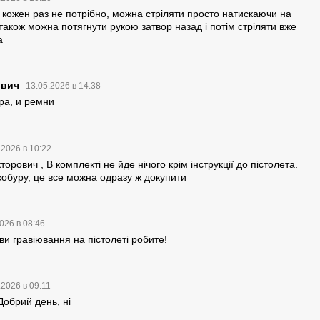
 кожен раз не потрібно, можна стріляти просто натискаючи на
 також можна потягнути рукою затвор назад і потім стріляти вже
а
ович
13.05.2026 в 14:38
ра, и ремни
.2026 в 10:22
орович , В комплекті не йде нічого крім інструкції до пістолета.
 кобуру, це все можна одразу ж докупити
026 в 08:46
 ви гравіювання на пістолеті робите!
.2026 в 09:11
обрий день, ні