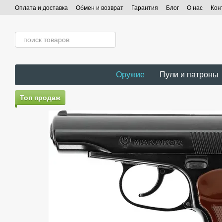
Перейти к основному контенту
Оплата и доставка
Обмен и возврат
Гарантия
Блог
О нас
Кон
Оружие
Пули и патроны
Топ продаж