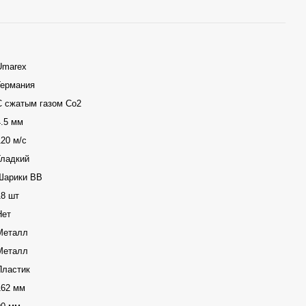
Umarex
Германия
С сжатым газом Со2
4.5 мм
120 м/с
Гладкий
Шарики ВВ
18 шт
Нет
Металл
Металл
Пластик
162 мм