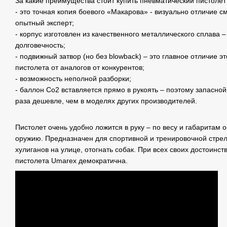
За какие преимущества стоит купить пневматический пистоле
- это точная копия боевого «Макарова» - визуально отличие с
опытный эксперт;
- корпус изготовлен из качественного металлического сплава –
долговечность;
- подвижный затвор (но без blowback) – это главное отличие э
пистолета от аналогов от конкурентов;
- возможность неполной разборки;
- баллон Со2 вставляется прямо в рукоять – поэтому запасной 
раза дешевле, чем в моделях других производителей.
Пистолет очень удобно ложится в руку – по весу и габаритам 
оружию. Предназначен для спортивной и тренировочной стрель
хулиганов на улице, отогнать собак. При всех своих достоинс
пистолета Umarex демократична.