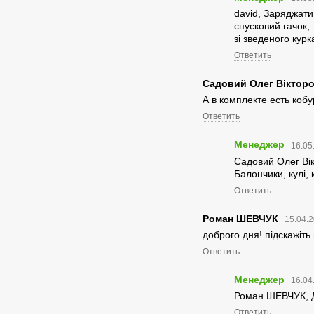
david, Заряджати
спусковий гачок,
зі зведеного курк
Ответить
Садовий Олег Віктор
А в комплекте есть кобу
Ответить
Менеджер
16.05
Садовий Олег Вікт
Балончики, кулі,
Ответить
Роман ШЕВЧУК
15.04.2
доброго дня! підскажіть
Ответить
Менеджер
16.04
Роман ШЕВЧУК, Д
Ответить