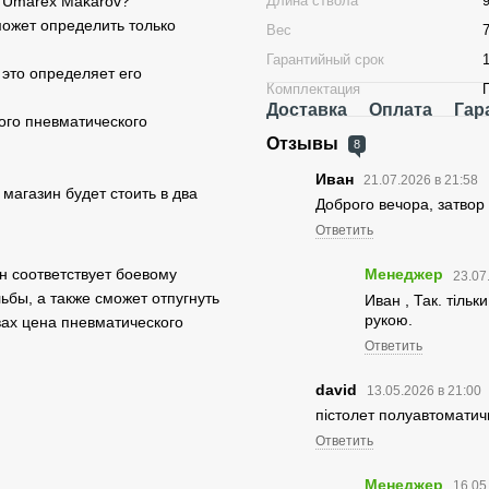
т Umarex Makarov?
Длина ствола
может определить только
Вес
Гарантийный срок
 это определяет его
Комплектация
Доставка
Оплата
Гар
того пневматического
Отзывы
8
Иван
21.07.2026 в 21:58
магазин будет стоить в два
Доброго вечора, затвор
Ответить
он соответствует боевому
Менеджер
23.07
бы, а также сможет отпугнуть
Иван , Так. тільк
рукою.
твах цена пневматического
Ответить
david
13.05.2026 в 21:00
пістолет полуавтоматич
Ответить
Менеджер
16.05