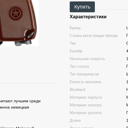
Купить
Характеристики
Бренд
Страна регистрации бренда
Тип
Калибр
Начальная скорость
Тип ствола
Тип боеприпасов
Емкость магазина
Blowback
Материал корпуса
считают лучшим среди
Материал затвора
твенна немецкая
Материал рукояти
Длина