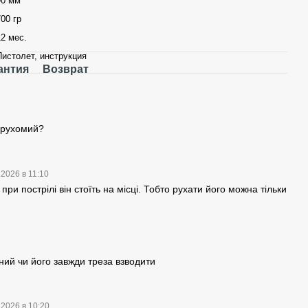
90 мм
700 гр
12 мес.
Пистолет, инструкция
антия
Возврат
 рухомий?
.2026 в 11:10
и при пострілі він стоїть на місці. Тобто рухати його можна тільки
ний чи його завжди треза взводити
.2026 в 10:20