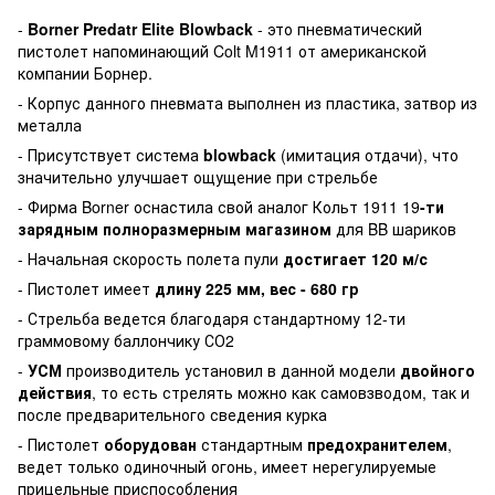
-
Borner Predatr Elite
Blowback
- это пневматический
пистолет напоминающий Colt M1911 от американской
компании Борнер.
- Корпус данного пневмата выполнен из пластика, затвор из
металла
- Присутствует система
blowback
(имитация отдачи), что
значительно улучшает ощущение при стрельбе
- Фирма Borner оснастила свой аналог Кольт 1911 19
-ти
зарядным полноразмерным магазином
для BB шариков
- Начальная скорость полета пули
достигает 120 м/с
- Пистолет имеет
длину 225 мм, вес - 680 гр
- Стрельба ведется благодаря стандартному 12-ти
граммовому баллончику СО2
-
УСМ
производитель установил в данной модели
двойного
действия
, то есть стрелять можно как самовзводом, так и
после предварительного сведения курка
- Пистолет
оборудован
стандартным
предохранителем
,
ведет только одиночный огонь, имеет нерегулируемые
прицельные приспособления