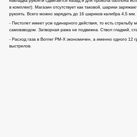
накладка рукояти сдвигается назад и для прокола баллона ис
в комплект). Магазин отсутствует как таковой, шарики заряжа
рукоять. Всего можно зарядить до 16 шариков калибра 4,5 мм.
- Пистолет имеет усм одинарного действия, то есть стрельбу 
самовзводом. Затворная рама не подвижна. Ствол гладкий, ст
- Расход газа в Borner PM-X экономичен, а именно одного 12 г
выстрелов.