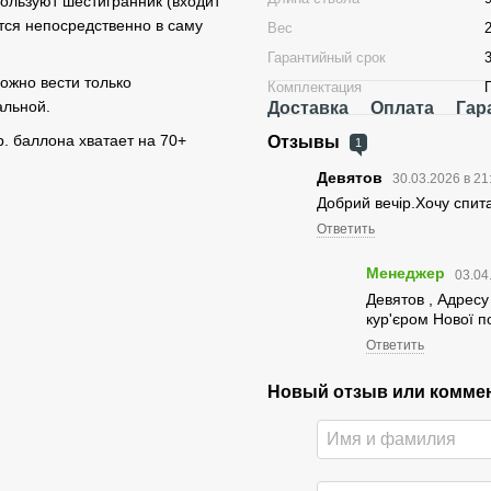
пользуют шестигранник (входит
ются непосредственно в саму
Вес
Гарантийный срок
можно вести только
Комплектация
альной.
Доставка
Оплата
Гар
р. баллона хватает на 70+
Отзывы
1
Девятов
30.03.2026 в 21
Добрий вечір.Хочу спита
Ответить
Менеджер
03.04
Девятов , Адресу
кур'єром Нової 
Ответить
Новый отзыв или комме