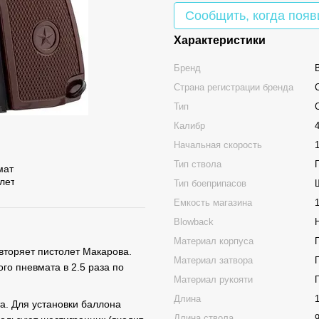
Сообщить, когда появ
Характеристики
Бренд
Страна регистрации бренда
Тип
Калибр
Начальная скорость
Тип ствола
Тип боеприпасов
Емкость магазина
Blowback
Материал корпуса
вторяет пистолет Макарова.
Материал затвора
го пневмата в 2.5 раза по
Материал рукояти
Длина
а. Для установки баллона
Длина ствола