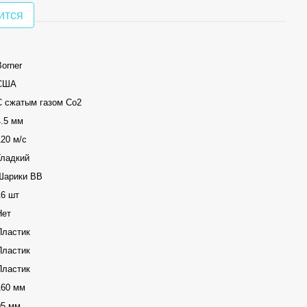
ится
Borner
США
С сжатым газом Со2
4.5 мм
120 м/с
Гладкий
Шарики ВВ
16 шт
Нет
Пластик
Пластик
Пластик
160 мм
95 мм