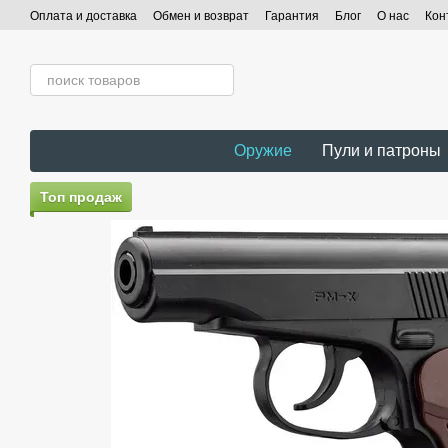
Перейти к основному контенту
Оплата и доставка
Обмен и возврат
Гарантия
Блог
О нас
Кон
Оружие
Пули и патроны
Топ продаж