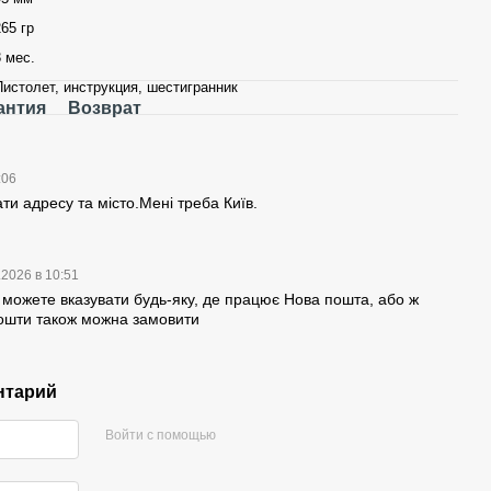
265 гр
3 мес.
Пистолет, инструкция, шестигранник
антия
Возврат
:06
ти адресу та місто.Мені треба Київ.
.2026 в 10:51
 можете вказувати будь-яку, де працює Нова пошта, або ж
пошти також можна замовити
нтарий
Войти с помощью