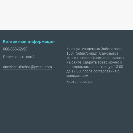
Контактная информация
068-888-62-95
Киев, ул. Академика Заболотного
150Г (офис/склад). Самовывоз
Перезвонить вам?
только после оформления заказа
на сайте, забрать товар можно с
понедельника по пятницу с 13:00
oneshot.ukraine@gmail.com
до 17:00, после согласования с
менеджером.
Карта проезда