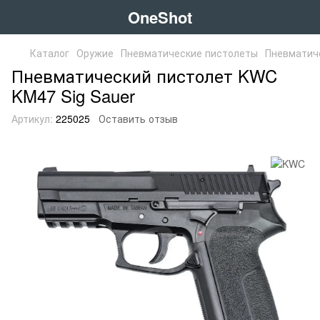
OneShot
Каталог
Оружие
Пневматические пистолеты
Пневматич
Пневматический пистолет KWC
KM47 Sig Sauer
Артикул:
225025
Оставить отзыв