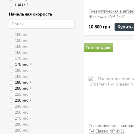
Латэк
4
Пневматическая винтовк
Начальная скорость
Shockwave NP 4x32
10 800 грн
Купить
100 м/с
0
130 м/с
0
150 м/с
0
Топ продаж
160 м/с
0
170 м/с
0
175 м/с
1
180 м/с
0
185 м/с
0
190 м/с
4
200 м/с
1
225 м/с
0
230 м/с
1
240 м/с
0
250 м/с
0
275 м/с
0
280 м/с
0
Пневматическая винтовк
285 м/с
0
F-4 Classic NP 4x32