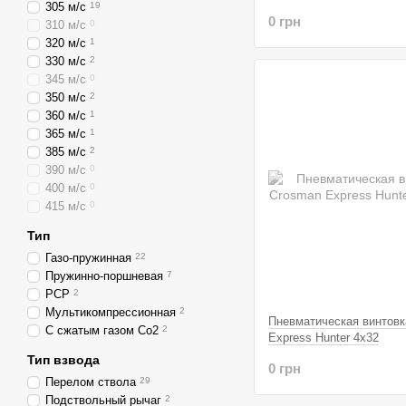
305 м/с
19
0 грн
310 м/с
0
320 м/с
1
330 м/с
2
345 м/с
0
350 м/с
2
360 м/с
1
365 м/с
1
385 м/с
2
390 м/с
0
400 м/с
0
415 м/с
0
Тип
Газо-пружинная
22
Пружинно-поршневая
7
PCP
2
Мультикомпрессионная
2
Пневматическая винтовк
С сжатым газом Со2
2
Express Hunter 4x32
Тип взвода
0 грн
Перелом ствола
29
Подствольный рычаг
2