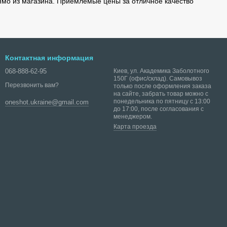
рямо из магазина. Приемлемые цены за отличное качество
Контактная информация
068-888-62-95
Киев, ул. Академика Заболотного
150Г (офис/склад). Самовывоз
Перезвонить вам?
только после оформления заказа
на сайте, забрать товар можно с
понедельника по пятницу с 13:00
oneshot.ukraine@gmail.com
до 17:00, после согласования с
менеджером.
Карта проезда