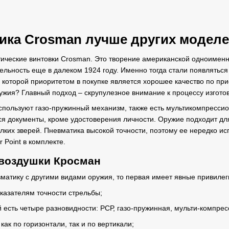
ика Crosman лучше других модел
ические винтовки Crosman. Это творение американской одноименн
льность еще в далеком 1924 году. Именно тогда стали появлятьс
которой приоритетом в покупке является хорошее качество по пр
ужия? Главный подход – скрупулезное внимание к процессу изготов
спользуют газо-пружинный механизм, также есть мультикомпресси
ся документы, кроме удостоверения личности. Оружие подходит для 
лких зверей. Пневматика высокой точности, поэтому ее нередко и
 Point в комплекте.
воздушки Кросман
вматику с другими видами оружия, то первая имеет явные привилег
оказателям точности стрельбы;
й есть четыре разновидности: РСР, газо-пружинная, мульти-компре
как по горизонтали, так и по вертикали;