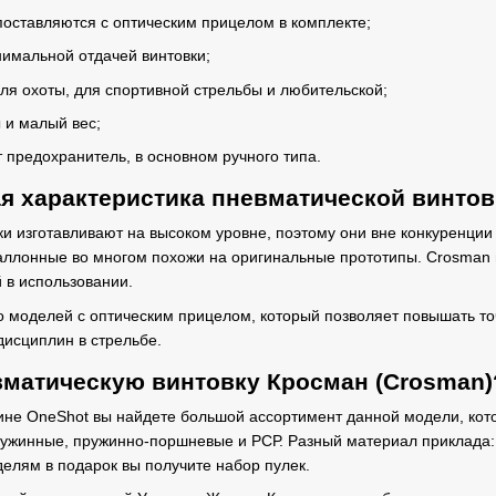
поставляются с оптическим прицелом в комплекте;
нимальной отдачей винтовки;
ля охоты, для спортивной стрельбы и любительской;
 и малый вес;
 предохранитель, в основном ручного типа.
 характеристика пневматической винтов
и изготавливают на высоком уровне, поэтому они вне конкуренции
аллонные во многом похожи на оригинальные прототипы. Crosman 
 в использовании.
 моделей с оптическим прицелом, который позволяет повышать точ
дисциплин в стрельбе.
вматическую винтовку Кросман (Crosman)
ине OneShot вы найдете большой ассортимент данной модели, кот
ужинные, пружинно-поршневые и РСР. Разный материал приклада: 
елям в подарок вы получите набор пулек.