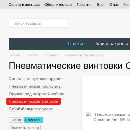
Перейти к основному контенту
Оплата и доставка
Обмен и возврат
Гарантия
Блог
О нас
Кон
Оружие
Пули и патроны
Главная
Каталог
Оружие
Пневматические винтовки
Пневматические винтовки 
Сигнально-шумовое оружие
Пневматические пистолеты
Оружие под патрон Флобера
Пневматические винтовки
Страйкбольное оружие
Бренд:
Crosman
Очистить фильтр