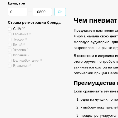
Цена, грн
От Цена, грн
До Цена, грн
OK
Чем пневмат
Страна регистрации бренда
США
35
Предлагаем вам пневмат
Германия
0
Фирма начала свою деяте
Турция
0
молодую аудиторию, для 
Китай
0
закрепилась на рынке ор
Украина
0
Испания
0
В основном в изделиях и
Великобритания
0
этого оружия не требуют
Бразилия
0
занимается охотой на ме
оптический прицел Center
Преимущества 
Если сравнивать эту пне
одни из лучших по п
к выбору покупателе
прицел регулируется 