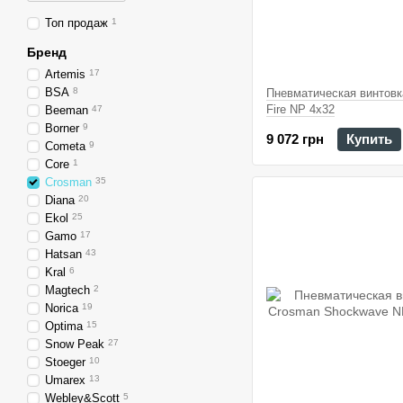
Топ продаж
1
Бренд
Artemis
17
BSA
8
Пневматическая винтовк
Fire NP 4x32
Beeman
47
Borner
9
9 072 грн
Купить
Cometa
9
Core
1
Crosman
35
Diana
20
Ekol
25
Gamo
17
Hatsan
43
Kral
6
Magtech
2
Norica
19
Optima
15
Snow Peak
27
Stoeger
10
Umarex
13
Webley&Scott
5