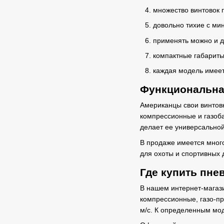
множество винтовок 
довольно тихие с ми
применять можно и д
компактные габариты
каждая модель имеет
Функциональная
Американцы свои винтовк
компрессионные и газоб
делает ее универсальной
В продаже имеется много
для охоты и спортивных 
Где купить пне
В нашем интернет-магаз
компрессионные, газо-пр
м/с. К определенным мод