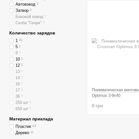
Автовзвод
2
Затвор
2
Боковой взвод
0
Скоба "Генри"
0
Количество зарядов
1
31
5
1
9
0
10
1
12
2
13
0
14
0
16
0
Пневматическая винтовк
17
0
Optimus 3-9x40
36
0
250 шт
0
0 грн
650 шт
0
Материал приклада
Пластик
24
Дерево
11