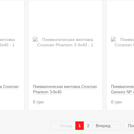
а Crosman
Пневматическая винтовка Crosman
Пневматичес
Phantom 3-9x40
Genesis NP 
0 грн
0 грн
Назад
1
2
Вперед
По