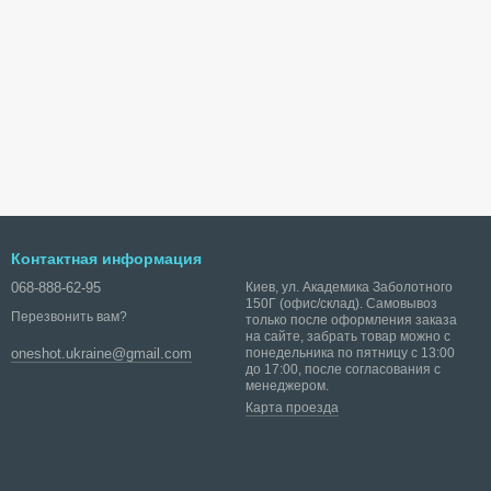
Контактная информация
068-888-62-95
Киев, ул. Академика Заболотного
150Г (офис/склад). Самовывоз
Перезвонить вам?
только после оформления заказа
на сайте, забрать товар можно с
понедельника по пятницу с 13:00
oneshot.ukraine@gmail.com
до 17:00, после согласования с
менеджером.
Карта проезда