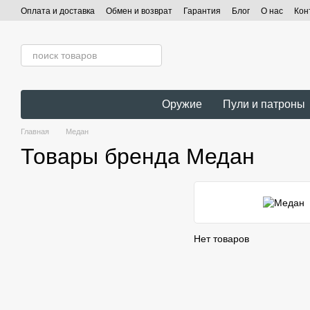
Перейти к основному контенту
Оплата и доставка
Обмен и возврат
Гарантия
Блог
О нас
Кон
Оружие
Пули и патроны
Главная
Медан
Товары бренда Медан
Нет товаров